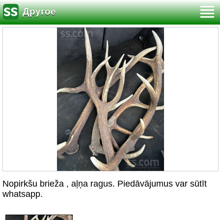
Другое
Nopirkšu brieža , aļņa ragus. Piedāvājumus var sūtīt
whatsapp.