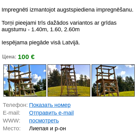
Impregnēti izmantojot augstspiediena impregnēšanu.
Torņi pieejami trīs dažādos variantos ar grīdas
augstumu - 1.40m, 1.60, 2.60m
Iespējama piegāde visā Latvijā.
100 €
Цена:
Телефон:
Показать номер
E-mail:
Отправить e-mail
WWW:
посмотреть
Место:
Лиепая и р-он