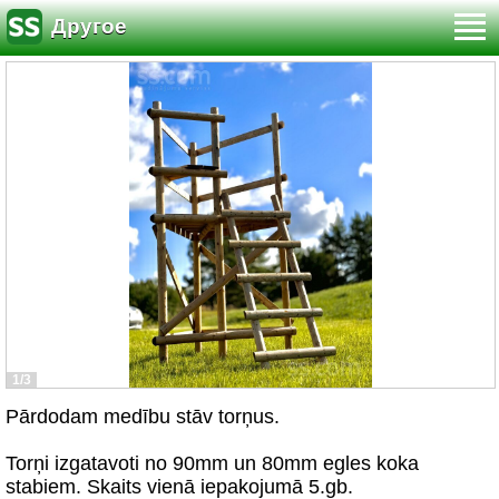
Другое
1/3
Pārdodam medību stāv torņus.
Torņi izgatavoti no 90mm un 80mm egles koka
stabiem. Skaits vienā iepakojumā 5.gb.