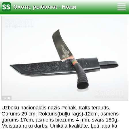
Охота, рыбалка - Ножи
1/10
Uzbeku nacionālais nazis Pchak. Kalts terauds.
Garums 29 cm. Rokturis(buļļu rags)-12cm, asmens
garums 17cm, asmens biezums 4 mm, svars 180g.
Meistara roku darbs. Unikāla kvalitāte. Ļoti laba ka