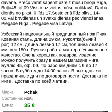
dāvana. Preču varat saņemt uzreiz mūsu birojā Rīga,
Buļļu45. of 09.Viss ir uz vietas mūsu noliktavā. Darba
dienās no plkst. 9 līdz 17.Sestdienā līdz plkst. 14-
00.Vai brīvdienās un svētku dienās pēc vienošanās.
Piegāde Rīgā . Piegāde visā Latvijā.
Узбекский национальный традиционный нож Пчак.
Кованая сталь. Длина 29 см. Рукоятка(бычий
рог)-12 см, длина лезвия 17 см, толщина лезвия 4
мм, вес 180 г. Ручная работа мастера. Уникальное
качество. Очень хорош как подарок. Изделие
можно получить сразу в нашем магазине Рига,
Буллю 45, оф. 09. По рабочим дням с 9 до 17
часов. В субботу до 14-00 часов. В выходные и
праздничные дни по договоренности. Доставка по
Риге . Доставка по всей Латвии.
Pchak
Марка:
нов.
Состояние:
35 €
Цена: