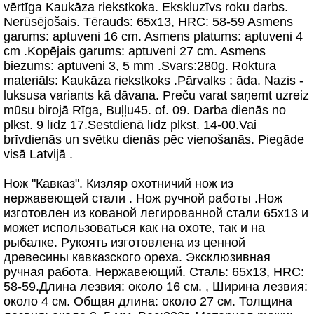
vērtīga Kaukāza riekstkoka. Ekskluzīvs roku darbs.
Nerūsējošais. Tērauds: 65x13, HRC: 58-59 Asmens
garums: aptuveni 16 cm. Asmens platums: aptuveni 4
cm .Kopējais garums: aptuveni 27 cm. Asmens
biezums: aptuveni 3, 5 mm .Svars:280g. Roktura
materiāls: Kaukāza riekstkoks .Pārvalks : āda. Nazis -
luksusa variants kā dāvana. Preču varat saņemt uzreiz
mūsu birojā Rīga, Buļļu45. of. 09. Darba dienās no
plkst. 9 līdz 17.Sestdienā līdz plkst. 14-00.Vai
brīvdienās un svētku dienās pēc vienošanās. Piegāde
visā Latvijā .
Нож "Кавказ". Кизляр охотничий нож из
нержавеющей стали . Нож ручной работы .Нож
изготовлен из кованой легированной стали 65х13 и
может использоваться как на охоте, так и на
рыбалке. Рукоять изготовлена из ценной
древесины кавказского ореха. Эксклюзивная
ручная работа. Нержавеющий. Сталь: 65х13, HRC:
58-59.Длина лезвия: около 16 см. , Ширина лезвия:
около 4 см. Общая длина: около 27 см. Толщина