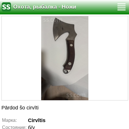
Охота, рыбалка - Ножи
Pārdod šo cirvīti
Cirvītis
Марка:
б/у
Состояние: