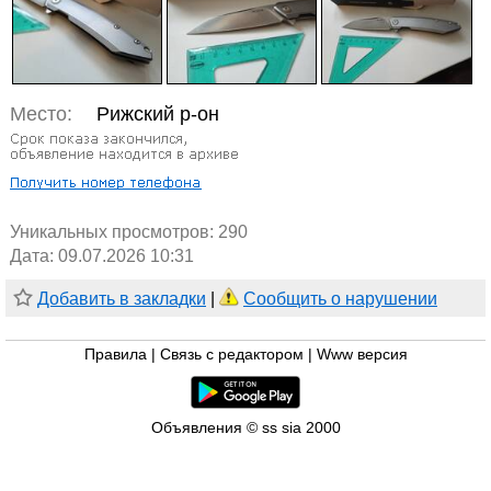
Место:
Рижский р-он
Уникальных просмотров:
290
Дата: 09.07.2026 10:31
Добавить в закладки
|
Сообщить о нарушении
Правила
|
Связь с редактором
|
Www версия
Объявления © ss sia 2000