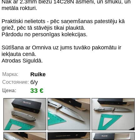
Nāk ar 2.3mm biezu 14C28N asmeni, un smuku, un
metāla rokturi.
Praktiski nelietots - pēc saņemšanas patestēju kā
griež, pēc tā stāvējis tikai plauktā.
Pārdodu no personīgas kolekcijas.
Sūtīšana ar Omniva uz jums tuvāko pakomātu ir
iekļauta cenā.
Atrodas Siguldā.
Ruike
Марка:
б/у
Состояние:
33 €
Цена: