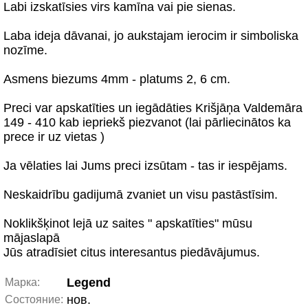
Labi izskatīsies virs kamīna vai pie sienas.
Laba ideja dāvanai, jo aukstajam ierocim ir simboliska
nozīme.
Asmens biezums 4mm - platums 2, 6 cm.
Preci var apskatīties un iegādāties Krišjāņa Valdemāra
149 - 410 kab iepriekš piezvanot (lai pārliecinātos ka
prece ir uz vietas )
Ja vēlaties lai Jums preci izsūtam - tas ir iespējams.
Neskaidrību gadijumā zvaniet un visu pastāstīsim.
Noklikšķinot lejā uz saites " apskatīties" mūsu
mājaslapā
Jūs atradīsiet citus interesantus piedāvājumus.
Legend
Марка:
нов.
Состояние: