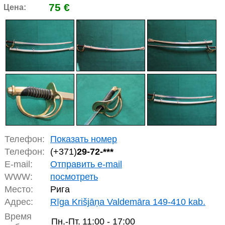
75 €
Цена:
Телефон:
Показать номер
Телефон:
(+371)
29-72-***
E-mail:
Отправить e-mail
WWW:
посмотреть
Место:
Рига
Адрес:
Rīga Krišjāņa Valdemāra 149-410 kab.
Время
Пн.-Пт.
11:00 - 17:00