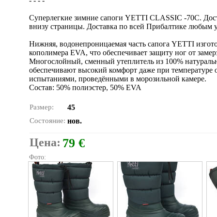
- - - -
Cуперлегкие зимние сапоги YETTI CLASSIC -70С. Доступ
внизу страницы. Доставка по всей Прибалтике любым у
Нижняя, водонепроницаемая часть сапога YETTI изгото
кополимера EVA, что обеспечивает защиту ног от замер
Многослойный, сменный утеплитель из 100% натуральн
обеспечивают высокий комфорт даже при температуре 
испытаниями, проведёнными в морозильной камере.
Cостав: 50% полиэстер, 50% EVA
Размер:
45
Состояние:
нов.
Цена:
79 €
Фото: