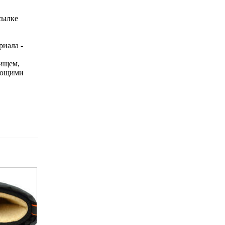
сылке
риала -
нищем,
вующими