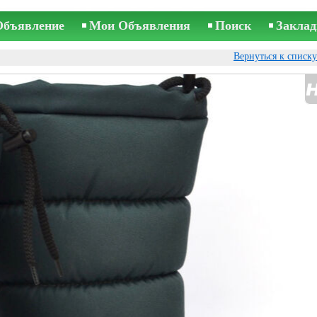
Объявление
Мои Объявления
Поиск
Заклад
Вернуться к списк