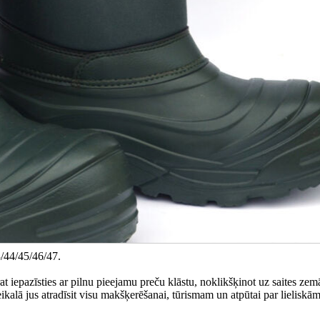
3/44/45/46/47.
at iepazīsties ar pilnu pieejamu preču klāstu, noklikšķinot uz saites zem
lā jus atradīsit visu makšķerēšanai, tūrismam un atpūtai par lieliskā