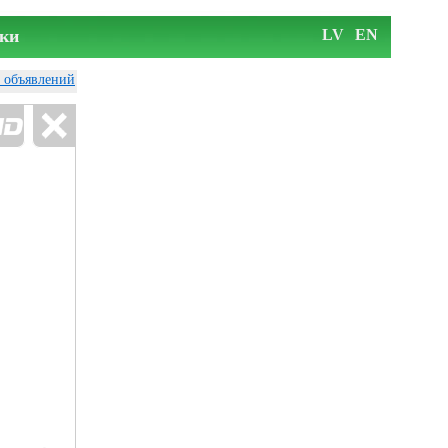
ки
LV
EN
у объявлений