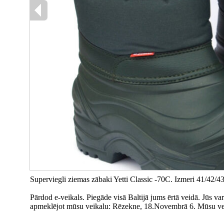
Superviegli ziemas zābaki Yetti Classic -70С. Izmeri 41/42/4
Pārdod e-veikals. Piegāde visā Baltijā jums ērtā veidā. Jūs var
apmeklējot mūsu veikalu: Rēzekne, 18.Novembrā 6. Mūsu veika