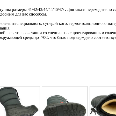
ны размеры 41/42/43/44/45/46/47/ . Для заказа переходите по с
добным для вас способом.
влена из специального, суперлёгкого, термоизоляционного мате
зания.
ой шерсти в сочетании со специально спроектированным голе
окружающей среды до -70С, что было подтверждено соответст