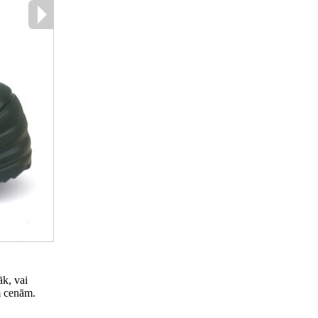
āk, vai
m cenām.