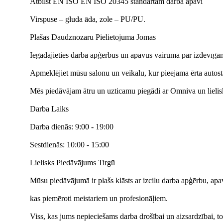
Atbilst EN ISO EN ISO 20345 standartam darba apavi
Virspuse – gluda āda, zole – PU/PU.
Plašas Daudznozaru Pielietojuma Jomas
Iegādājieties darba apģērbus un apavus vairumā par izdevīg
Apmeklējiet mūsu salonu un veikalu, kur pieejama ērta autost
Mēs piedāvājam ātru un uzticamu piegādi ar Omniva un lielisk
Darba Laiks
Darba dienās: 9:00 - 19:00
Sestdienās: 10:00 - 15:00
Lielisks Piedāvājums Tirgū
Mūsu piedāvājumā ir plašs klāsts ar izcilu darba apģērbu, ap
kas piemēroti meistariem un profesionāļiem.
Viss, kas jums nepieciešams darba drošībai un aizsardzībai, to