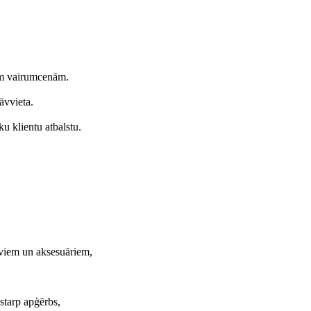
ām vairumcenām.
āvvieta.
u klientu atbalstu.
aviem un aksesuāriem,
starp apģērbs,