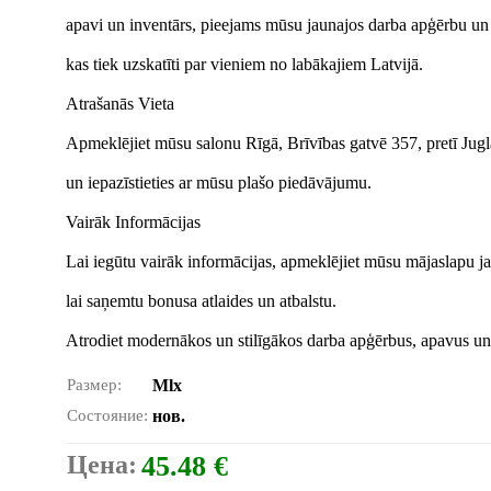
apavi un inventārs, pieejams mūsu jaunajos darba apģērbu un
kas tiek uzskatīti par vieniem no labākajiem Latvijā.
Atrašanās Vieta
Apmeklējiet mūsu salonu Rīgā, Brīvības gatvē 357, pretī Jug
un iepazīstieties ar mūsu plašo piedāvājumu.
Vairāk Informācijas
Lai iegūtu vairāk informācijas, apmeklējiet mūsu mājaslapu ja
lai saņemtu bonusa atlaides un atbalstu.
Atrodiet modernākos un stilīgākos darba apģērbus, apavus un
Размер:
Mlx
Состояние:
нов.
Цена:
45.48 €