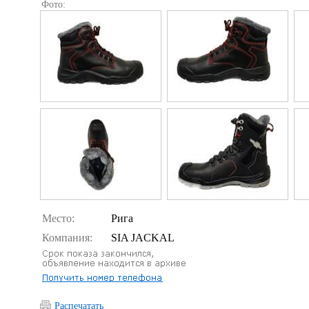
Фото:
Место:
Рига
Компания:
SIA JACKAL
Распечатать