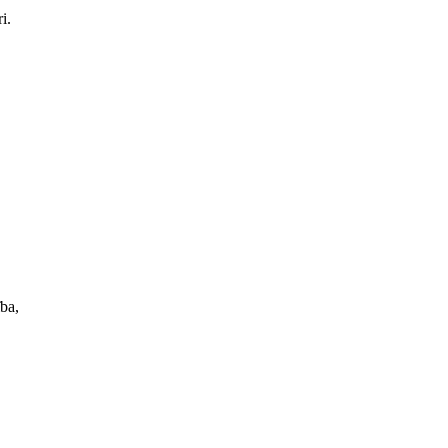
i.
ība,