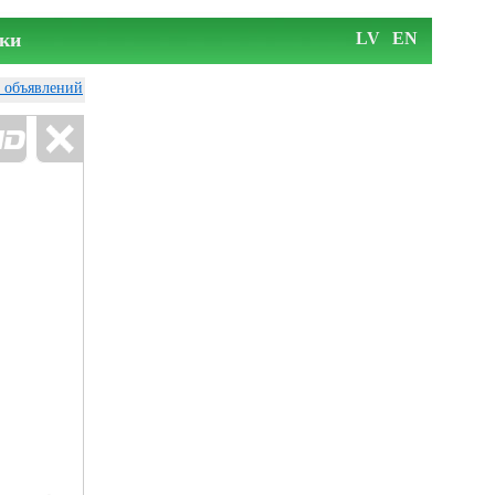
ки
LV
EN
у объявлений