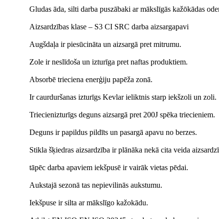
Gludas āda, silti darba puszābaki ar mākslīgās kažōkādas oder
Aizsardzības klase – S3 CI SRC darba aizsargapavi
Augšdaļa ir piesūcināta un aizsargā pret mitrumu.
Zole ir neslīdoša un izturīga pret naftas produktiem.
Absorbē trieciena enerģiju papēža zonā.
Ir caurduršanas izturīgs Kevlar ieliktnis starp iekšzoli un zoli.
Triecienizturīgs deguns aizsargā pret 200J spēka triecieniem.
Deguns ir papildus pildīts un pasargā apavu no berzes.
Stikla šķiedras aizsardzība ir plānāka nekā cita veida aizsardz
tāpēc darba apaviem iekšpusē ir vairāk vietas pēdai.
Aukstajā sezonā tas nepievilinās aukstumu.
Iekšpuse ir silta ar mākslīgo kažokādu.