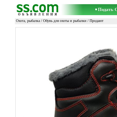
Подать 
ОБЪЯВЛЕНИЯ
Охота, рыбалка
/
Обувь для охоты и рыбалки
/ Продают