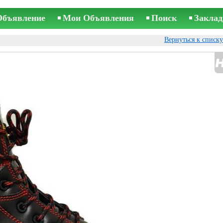
Объявление
Мои Объявления
Поиск
Заклад
Вернуться к списк