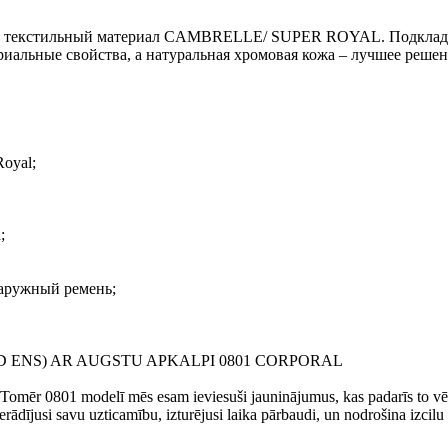
 как текстильный материал CAMBRELLE/ SUPER ROYAL. Подклад
иальные свойства, а натуральная хромовая кожа – лучшее решен
oyal;
;
наружный ремень;
 ENS) AR AUGSTU APKALPI 0801 CORPORAL
 Tomēr 0801 modelī mēs esam ieviesuši jauninājumus, kas padarīs to vē
jusi savu uzticamību, izturējusi laika pārbaudi, un nodrošina izcilu 