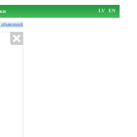
ки
LV
EN
у объявлений