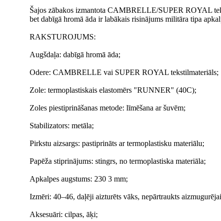
Šajos zābakos izmantota CAMBRELLE/SUPER ROYAL tekstiļa od
bet dabīgā hromā āda ir labākais risinājums militāra tipa apka
RAKSTUROJUMS:
Augšdaļa: dabīgā hromā āda;
Odere: CAMBRELLE vai SUPER ROYAL tekstilmateriāls;
Zole: termoplastiskais elastomērs "RUNNER" (40C);
Zoles piestiprināšanas metode: līmēšana ar šuvēm;
Stabilizators: metāla;
Pirkstu aizsargs: pastiprināts ar termoplastisku materiālu;
Papēža stiprinājums: stingrs, no termoplastiska materiāla;
Apkalpes augstums: 230 3 mm;
Izmēri: 40–46, daļēji aizturēts vāks, nepārtraukts aizmugurējai
Aksesuāri: cilpas, āķi;