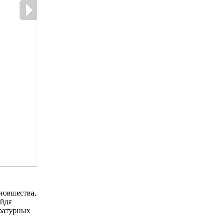
новшества,
ойдя
ратурных