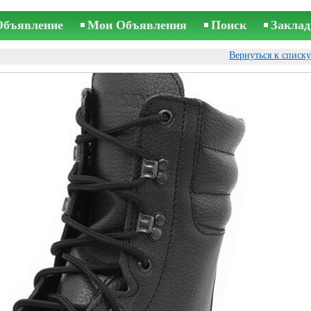
Объявление
Мои Объявления
Поиск
Заклад
Вернуться к списк