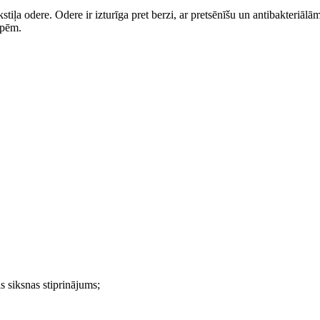
ere. Odere ir izturīga pret berzi, ar pretsēnīšu un antibakteriālām
lpēm.
s siksnas stiprinājums;