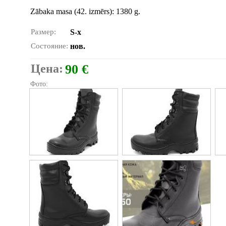
Zābaka masa (42. izmērs): 1380 g.
Размер:
S-x
Состояние:
нов.
Цена:
90 €
Фото: