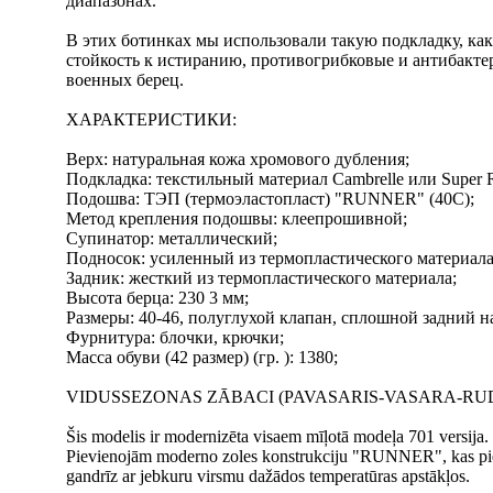
диапазонах.
В этих ботинках мы использовали такую подкладку,
стойкость к истиранию, противогрибковые и антибактер
военных берец.
ХАРАКТЕРИСТИКИ:
Верх: натуральная кожа хромового дубления;
Подкладка: текстильный материал Cambrelle или Super R
Подошва: ТЭП (термоэластопласт) "RUNNER" (40C);
Метод крепления подошвы: клеепрошивной;
Супинатор: металлический;
Подносок: усиленный из термопластического материала
Задник: жесткий из термопластического материала;
Высота берца: 230 3 мм;
Размеры: 40-46, полуглухой клапан, cплошной задний 
Фурнитура: блочки, крючки;
Масса обуви (42 размер) (гр. ): 1380;
VIDUSSEZONAS ZĀBACI (PAVASARIS-VASARA-RUD
Šis modelis ir modernizēta visaem mīļotā modeļa 701 versija.
Pievienojām moderno zoles konstrukciju "RUNNER", kas pierādī
gandrīz ar jebkuru virsmu dažādos temperatūras apstākļos.