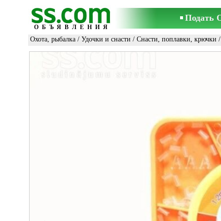
Подать 
ОБЪЯВЛЕНИЯ
Охота, рыбалка
/
Удочки и снасти
/
Снасти, поплавки, крючки
/