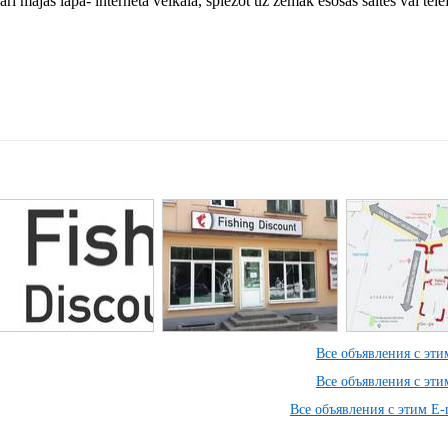
arī mājas lapā- interneta veikalā, spiežot uz zemāk esošās saites vai tele
Все объявления с эт
Все объявления с эт
Все объявления с этим E-