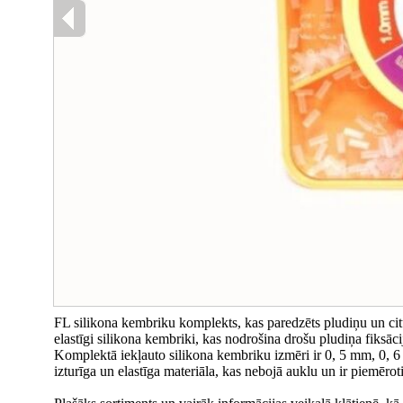
FL silikona kembriku komplekts, kas paredzēts pludiņu un cit
elastīgi silikona kembriki, kas nodrošina drošu pludiņa fiks
Komplektā iekļauto silikona kembriku izmēri ir 0, 5 mm, 0,
izturīga un elastīga materiāla, kas nebojā auklu un ir piemē