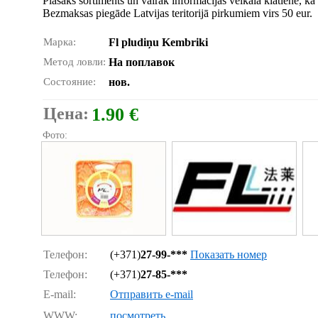
Plašāks sortiments un vairāk informācijas veikalā klātienē, kā 
Bezmaksas piegāde Latvijas teritorijā pirkumiem virs 50 eur.
Марка:
Fl pludiņu Kembriki
Метод ловли:
На поплавок
Состояние:
нов.
Цена:
1.90 €
Фото:
Телефон:
(+371)
27-99-***
Показать номер
Телефон:
(+371)
27-85-***
E-mail:
Отправить e-mail
WWW:
посмотреть