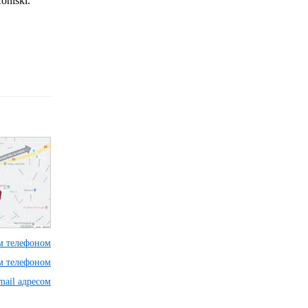
foniski.
им телефоном
им телефоном
mail адресом