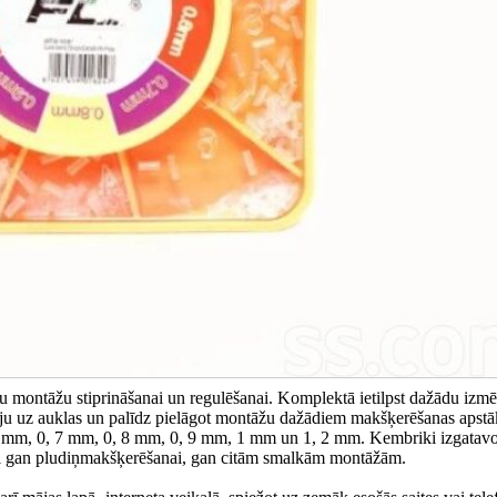
u montāžu stiprināšanai un regulēšanai. Komplektā ietilpst dažādu izm
āciju uz auklas un palīdz pielāgot montāžu dažādiem makšķerēšanas apstā
 6 mm, 0, 7 mm, 0, 8 mm, 0, 9 mm, 1 mm un 1, 2 mm. Kembriki izgatavo
roti gan pludiņmakšķerēšanai, gan citām smalkām montāžām.