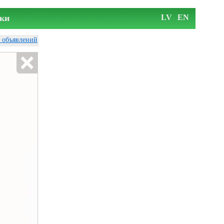
ки
LV
EN
у объявлений