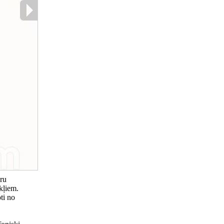
ēru
kļiem.
ti no