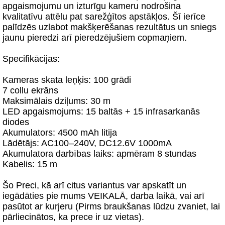
apgaismojumu un izturīgu kameru nodrošina
kvalitatīvu attēlu pat sarežģītos apstākļos. Šī ierīce
palīdzēs uzlabot makšķerēšanas rezultātus un sniegs
jaunu pieredzi arī pieredzējušiem copmaņiem.
Specifikācijas:
Kameras skata leņķis: 100 grādi
7 collu ekrāns
Maksimālais dziļums: 30 m
LED apgaismojums: 15 baltās + 15 infrasarkanās
diodes
Akumulators: 4500 mAh litija
Lādētājs: AC100–240V, DC12.6V 1000mA
Akumulatora darbības laiks: apmēram 8 stundas
Kabelis: 15 m
Šo Preci, kā arī citus variantus var apskatīt un
iegādāties pie mums VEIKALĀ, darba laikā, vai arī
pasūtot ar kurjeru (Pirms braukšanas lūdzu zvaniet, lai
pārliecinātos, ka prece ir uz vietas).