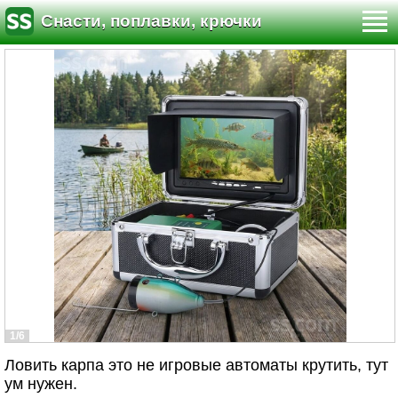
Снасти, поплавки, крючки
1/6
Ловить карпа это не игровые автоматы крутить, тут
ум нужен.