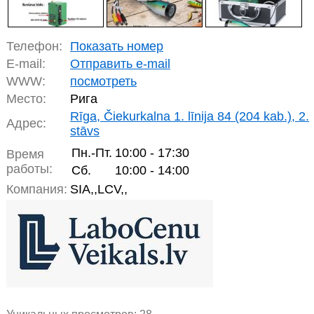
Телефон:
Показать номер
E-mail:
Отправить e-mail
WWW:
посмотреть
Место:
Рига
Rīga, Čiekurkalna 1. līnija 84 (204 kab.), 2.
Адрес:
stāvs
Пн.-Пт.
10:00 - 17:30
Время
работы:
Сб.
10:00 - 14:00
Компания:
SIA,,LCV,,