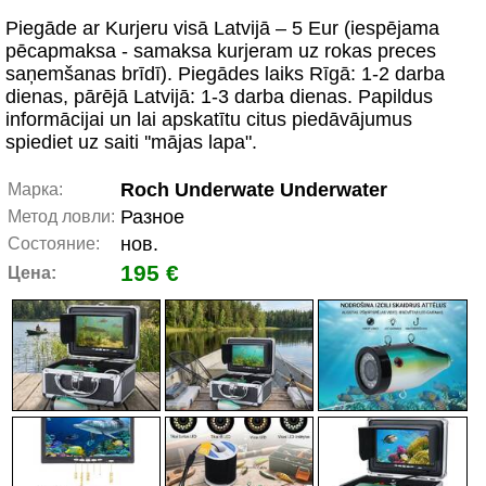
Piegāde ar Kurjeru visā Latvijā – 5 Eur (iespējama
pēcapmaksa - samaksa kurjeram uz rokas preces
saņemšanas brīdī). Piegādes laiks Rīgā: 1-2 darba
dienas, pārējā Latvijā: 1-3 darba dienas. Papildus
informācijai un lai apskatītu citus piedāvājumus
spiediet uz saiti ''mājas lapa".
Roch Underwate Underwater
Марка:
Разное
Метод ловли:
нов.
Состояние:
195 €
Цена: