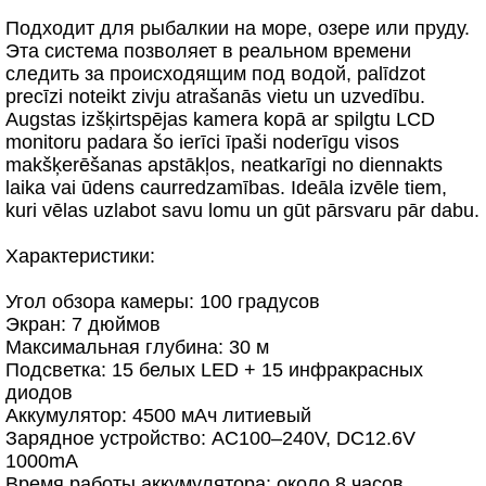
Подходит для рыбалкии на море, озере или пруду.
Эта система позволяет в реальном времени
следить за происходящим под водой, palīdzot
precīzi noteikt zivju atrašanās vietu un uzvedību.
Augstas izšķirtspējas kamera kopā ar spilgtu LCD
monitoru padara šo ierīci īpaši noderīgu visos
makšķerēšanas apstākļos, neatkarīgi no diennakts
laika vai ūdens caurredzamības. Ideāla izvēle tiem,
kuri vēlas uzlabot savu lomu un gūt pārsvaru pār dabu.
Характеристики:
Угол обзора камеры: 100 градусов
Экран: 7 дюймов
Максимальная глубина: 30 м
Подсветка: 15 белых LED + 15 инфракрасных
диодов
Аккумулятор: 4500 мАч литиевый
Зарядное устройство: AC100–240V, DC12.6V
1000mA
Время работы аккумулятора: около 8 часов