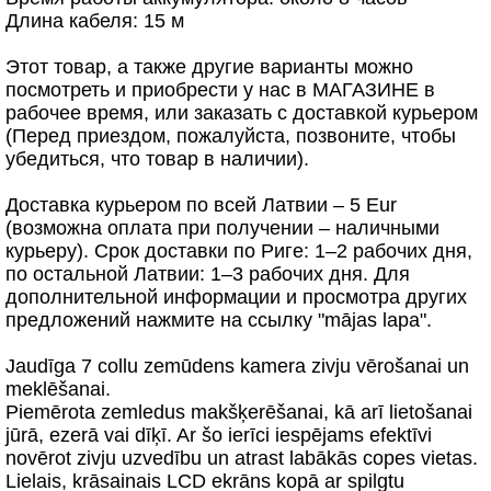
Длина кабеля: 15 м
Этот товар, а также другие варианты можно
посмотреть и приобрести у нас в МАГАЗИНЕ в
рабочее время, или заказать с доставкой курьером
(Перед приездом, пожалуйста, позвоните, чтобы
убедиться, что товар в наличии).
Доставка курьером по всей Латвии – 5 Eur
(возможна оплата при получении – наличными
курьеру). Срок доставки по Риге: 1–2 рабочих дня,
по остальной Латвии: 1–3 рабочих дня. Для
дополнительной информации и просмотра других
предложений нажмите на ссылку "mājas lapa".
Jaudīga 7 collu zemūdens kamera zivju vērošanai un
meklēšanai.
Piemērota zemledus makšķerēšanai, kā arī lietošanai
jūrā, ezerā vai dīķī. Ar šo ierīci iespējams efektīvi
novērot zivju uzvedību un atrast labākās copes vietas.
Lielais, krāsainais LCD ekrāns kopā ar spilgtu