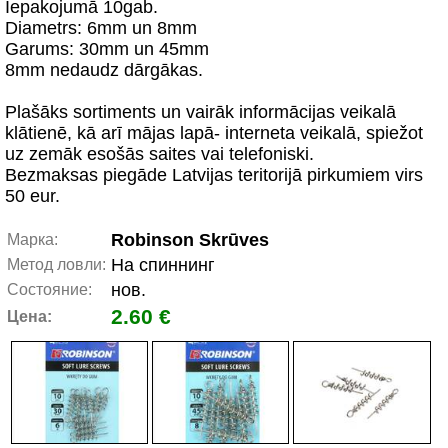
Iepakojumā 10gab.
Diametrs: 6mm un 8mm
Garums: 30mm un 45mm
8mm nedaudz dārgākas.
Plašāks sortiments un vairāk informācijas veikalā
klātienē, kā arī mājas lapā- interneta veikalā, spiežot
uz zemāk esošās saites vai telefoniski.
Bezmaksas piegāde Latvijas teritorijā pirkumiem virs
50 eur.
Robinson Skrūves
Марка:
На спиннинг
Метод ловли:
нов.
Состояние:
2.60 €
Цена: