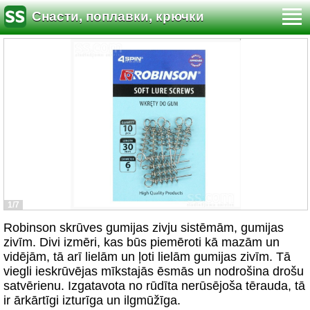
Снасти, поплавки, крючки
1/7
Robinson skrūves gumijas zivju sistēmām, gumijas
zivīm. Divi izmēri, kas būs piemēroti kā mazām un
vidējām, tā arī lielām un ļoti lielām gumijas zivīm. Tā
viegli ieskrūvējas mīkstajās ēsmās un nodrošina drošu
satvērienu. Izgatavota no rūdīta nerūsējoša tērauda, tā
ir ārkārtīgi izturīga un ilgmūžīga.