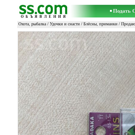
Подать 
ОБЪЯВЛЕНИЯ
Охота, рыбалка
/
Удочки и снасти
/
Блёсны, приманки
/ Продаю