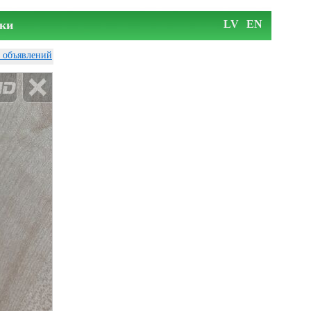
ки
LV
EN
у объявлений