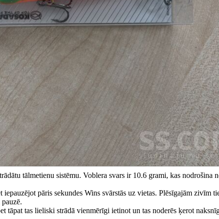
rādātu tālmetienu sistēmu. Voblera svars ir 10.6 grami, kas nodrošina ne
t iepauzējot pāris sekundes Wins svārstās uz vietas. Plēsīgajām zivīm tieš
 pauzē.
bet tāpat tas lieliski strādā vienmērīgi ietinot un tas noderēs ķerot naksn