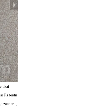
 tikai
i šis brīdis
īgo zandartu,