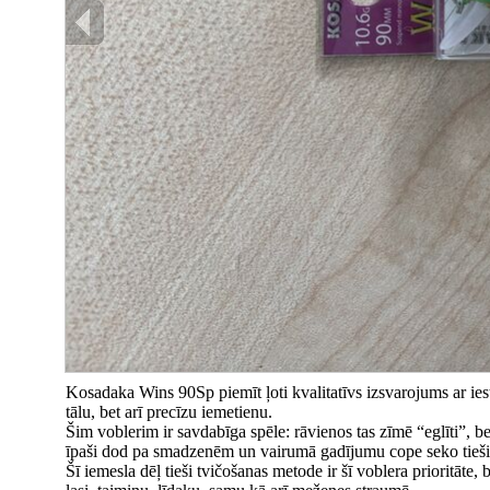
Kosadaka Wins 90Sp piemīt ļoti kvalitatīvs izsvarojums ar iest
tālu, bet arī precīzu iemetienu.
Šim voblerim ir savdabīga spēle: rāvienos tas zīmē “eglīti”, be
īpaši dod pa smadzenēm un vairumā gadījumu cope seko tieši
Šī iemesla dēļ tieši tvičošanas metode ir šī voblera prioritāte, 