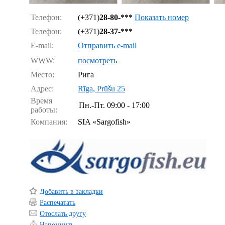
Телефон:
(+371)
28-80-***
Показать номер
Телефон:
(+371)
28-37-***
E-mail:
Отправить e-mail
WWW:
посмотреть
Место:
Рига
Адрес:
Rīga, Prūšu 25
Время
Пн.-Пт.
09:00 - 17:00
работы:
Компания:
SIA «Sargofish»
Добавить в закладки
Распечатать
Отослать другу
Напомнить