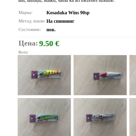
lasi, taimiņu, līdaku, samu kā arī meženes straumē.
Марка:
Kosadaka Wins 90sp
Метод ловли:
На спиннинг
Состояние:
нов.
Цена:
9.50 €
Фото: