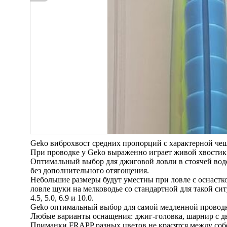
Geko виброхвост средних пропорций с характерной че
При проводке у Geko выраженно играет живой хвостик
Оптимальный выбор для джиговой ловли в стоячей воде
без дополнительного отягощения.
Небольшие размеры будут уместны при ловле с оснастко
ловле щуки на мелководье со стандартной для такой с
4.5, 5.0, 6.9 и 10.0.
Geko оптимальный выбор для самой медленной провод
Любые варианты оснащения: джиг-головка, шарнир с дво
Приманки FRAPP разных цветов не красятся между соб