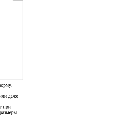
форму.
или даже
т при
 размеры