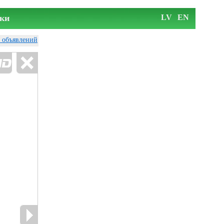
ки
LV
EN
у объявлений