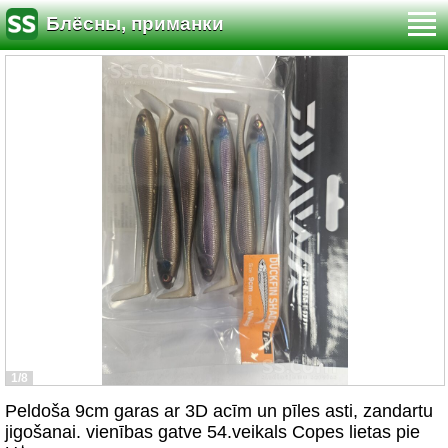
Блёсны, приманки
1/8
Peldoša 9cm garas ar 3D acīm un pīles asti, zandartu
jigošanai. vienības gatve 54.veikals Copes lietas pie