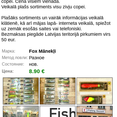
copei. Cena visiem vienāda.
Veikalā plašs sortiments visu zivju copei.
Plašāks sortiments un vairāk informācijas veikalā
klātienē, kā arī mājas lapā- interneta veikalā, spiežot
uz zemāk esošās saites vai telefoniski.
Bezmaksas piegāde Latvijas teritorijā pirkumiem virs
50 eur.
Fox Mānekļi
Марка:
Разное
Метод ловли:
нов.
Состояние:
8.90 €
Цена: