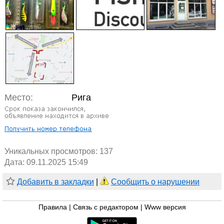
Место:
Рига
Уникальных просмотров:
137
Дата: 09.11.2025 15:49
Добавить в закладки
|
Сообщить о нарушении
Правила
|
Связь с редактором
|
Www версия