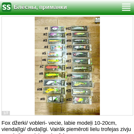
Блёсны, приманки
1/7
Fox džerki/ vobleri- vecie, labie modeļi 10-20cm,
viendaļīgi/ divdaļīgi. Vairāk piemēroti lielu trofejas zivju