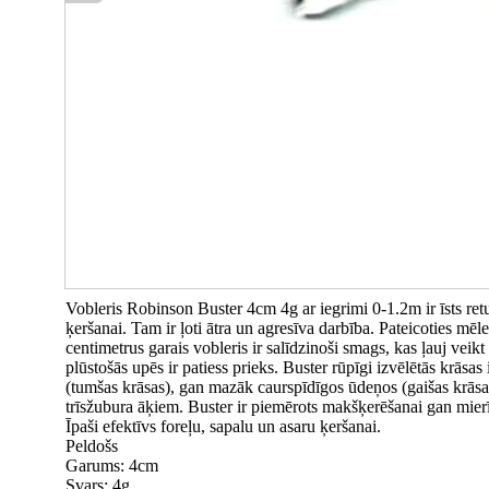
Vobleris Robinson Buster 4cm 4g ar iegrimi 0-1.2m ir īsts ret
ķeršanai. Tam ir ļoti ātra un agresīva darbība. Pateicoties mēle
centimetrus garais vobleris ir salīdzinoši smags, kas ļauj veik
plūstošās upēs ir patiess prieks. Buster rūpīgi izvēlētās krāsa
(tumšas krāsas), gan mazāk caurspīdīgos ūdeņos (gaišas krās
trīsžubura āķiem. Buster ir piemērots makšķerēšanai gan mierī
Īpaši efektīvs foreļu, sapalu un asaru ķeršanai.
Peldošs
Garums: 4cm
Svars: 4g