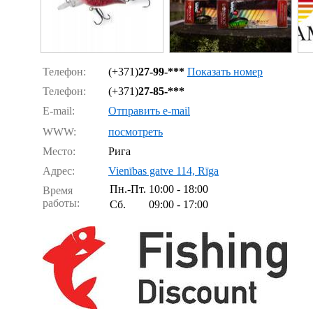
Телефон:
(+371)
27-99-***
Показать номер
Телефон:
(+371)
27-85-***
E-mail:
Отправить e-mail
WWW:
посмотреть
Место:
Рига
Адрес:
Vienības gatve 114, Rīga
Пн.-Пт.
10:00 - 18:00
Время
работы:
Сб.
09:00 - 17:00