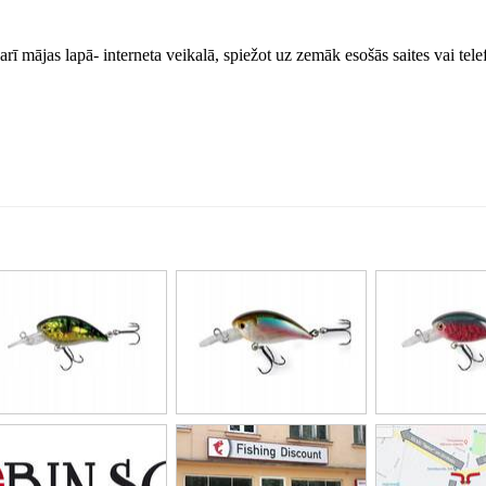
arī mājas lapā- interneta veikalā, spiežot uz zemāk esošās saites vai tele