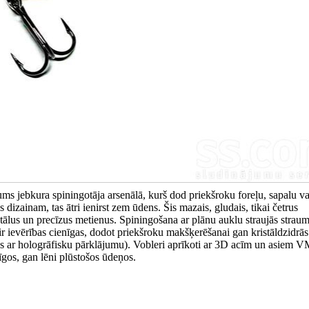
ums jebkura spiningotāja arsenālā, kurš dod priekšroku foreļu, sapalu va
s dizainam, tas ātri ienirst zem ūdens. Šis mazais, gludais, tikai četrus
t tālus un precīzus metienus. Spiningošana ar plānu auklu straujās straum
s ir ievērības cienīgas, dodot priekšroku makšķerēšanai gan kristāldzidrās
as ar hologrāfisku pārklājumu). Vobleri aprīkoti ar 3D acīm un asiem 
gos, gan lēni plūstošos ūdeņos.