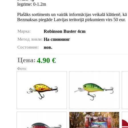
Iegrime: 0-1.2m
Plašāks sortiments un vairāk informācijas veikalā klātienē, kā 
Bezmaksas piegāde Latvijas teritorijā pirkumiem virs 50 eur.
Марка:
Robinson Buster 4cm
Метод ловли:
На спиннинг
Состояние:
нов.
Цена:
4.90 €
Фото: