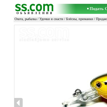
Подать 
ОБЪЯВЛЕНИЯ
Охота, рыбалка
/
Удочки и снасти
/
Блёсны, приманки
/ Продаю