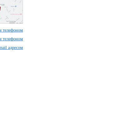
им телефоном
им телефоном
mail адресом