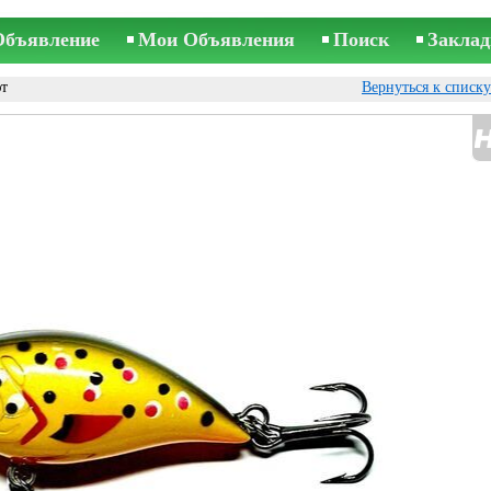
Объявление
Мои Объявления
Поиск
Заклад
т
Вернуться к списк