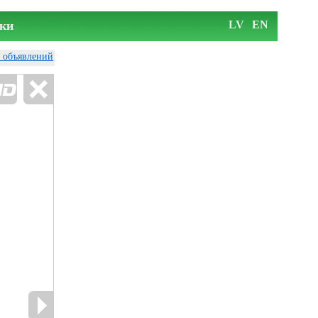
ки
LV
EN
у объявлений