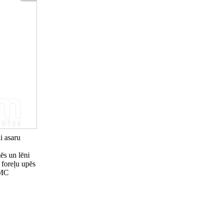
i asaru
ēs un lēni
 foreļu upēs
VMC