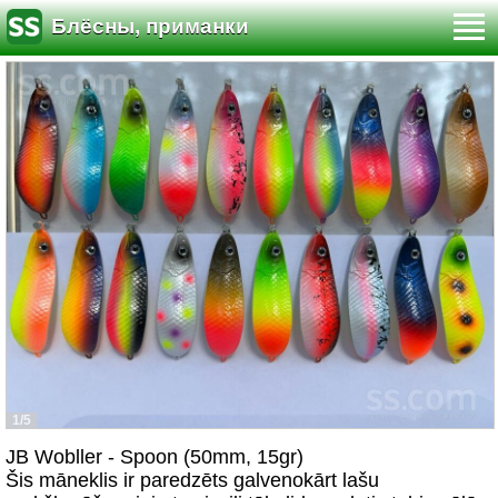
Блёсны, приманки
1/5
JB Wobller - Spoon (50mm, 15gr)
Šis māneklis ir paredzēts galvenokārt lašu