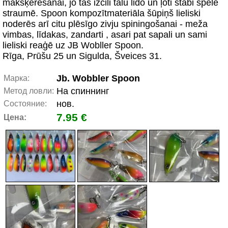
makšķerēšanai, jo tas izcili tālu lido un ļoti stabi spēlē
straumē. Spoon kompozītmateriāla šūpiņš lieliski
noderēs arī citu plēsīgo zivju spiningošanai - meža
vimbas, līdakas, zandarti , asari pat sapali un sami
lieliski reaģē uz JB Wobller Spoon.
Rīga, Prūšu 25 un Sigulda, Šveices 31.
Jb. Wobbler Spoon
Марка:
На спиннинг
Метод ловли:
нов.
Состояние:
7.95 €
Цена: