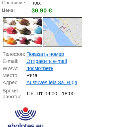
нов.
Состояние:
36.90 €
Цена:
Телефон:
Показать номер
E-mail:
Отправить e-mail
WWW:
посмотреть
Место:
Рига
Адрес:
Austuves iela 3a, Rīga
Время
Пн.-Пт.
09:00 - 18:00
работы: