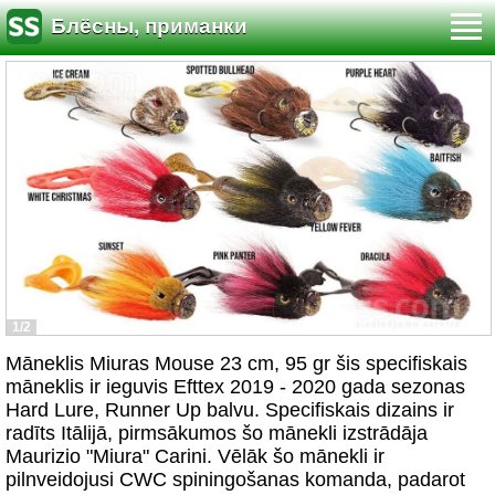
Блёсны, приманки
1/2
Māneklis Miuras Mouse 23 cm, 95 gr šis specifiskais
māneklis ir ieguvis Efttex 2019 - 2020 gada sezonas
Hard Lure, Runner Up balvu. Specifiskais dizains ir
radīts Itālijā, pirmsākumos šo mānekli izstrādāja
Maurizio "Miura" Carini. Vēlāk šo mānekli ir
pilnveidojusi CWC spiningošanas komanda, padarot