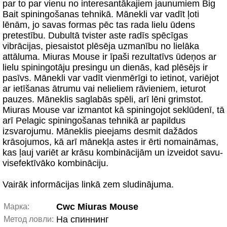
par to par vienu no interesantākajiem jaunumiem Big
Bait spiningošanas tehnikā. Mānekli var vadīt ļoti
lēnām, jo savas formas pēc tas rada lielu ūdens
pretestību. Dubultā tvister aste radīs spēcīgas
vibrācijas, piesaistot plēsēja uzmanību no lielāka
attāluma. Miuras Mouse ir īpaši rezultatīvs ūdeņos ar
lielu spiningotāju presingu un dienās, kad plēsējs ir
pasīvs. Mānekli var vadīt vienmērīgi to ietinot, variējot
ar ietīšanas ātrumu vai nelieliem rāvieniem, ieturot
pauzes. Māneklis saglabās spēli, arī lēni grimstot.
Miuras Mouse var izmantot kā spiningojot seklūdenī, tā
arī Pelagic spiningošanas tehnikā ar papildus
izsvarojumu. Māneklis pieejams desmit dažādos
krāsojumos, kā arī mānekļa astes ir ērti nomaināmas,
kas ļauj variēt ar krāsu kombinācijām un izveidot savu-
visefektīvāko kombināciju.
Vairāk informācijas linkā zem sludinājuma.
Cwc Miuras Mouse
Марка:
На спиннинг
Метод ловли: