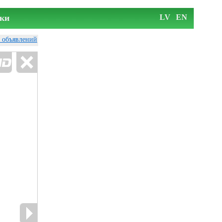
ки
LV
EN
у объявлений