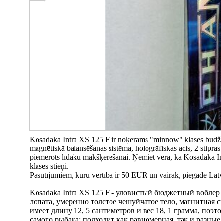
Kosadaka Intra XS 125 F ir noķerams "minnow" klases budžeta 
magnētiskā balansēšanas sistēma, hologrāfiskas acis, 2 stipras 
piemērots līdaku makšķerēšanai. Ņemiet vērā, ka Kosadaka Intr
klases stieņi.
Pasūtījumiem, kuru vērtība ir 50 EUR un vairāk, piegāde Latv
Kosadaka Intra XS 125 F - уловистый бюджетный вобле
лопата, умеренно толстое чешуйчатое тело, магнитная 
имеет длину 12, 5 сантиметров и вес 18, 1 грамма, по
самого рыбака: подходит как равномерная, так и разны