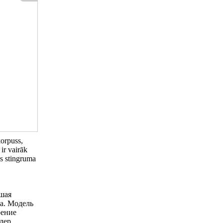
korpuss,
ir vairāk
as stingruma
ьшая
ка. Модель
рение
лер