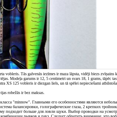
vobleris. Tās galvenās iezīmes ir maza lāpsta, vidēji biezs zvīņains 
tējas. Modeļa garums ir 12, 5 centimetri un svars 18, 1 grams, tāpēc tas 
a XS 125 vobleris ir diezgan liels, un tā spēlei nepieciešami atbilstoš
ijas robežās ir bez maksas.
р класса "minnow". Главными его особенностями являются небол
система балансировки, голографические глаза, 2 крепких тройни
этому подходит больше для ловли щуки. Выбор проводки на усмот
е комбинации рывков и пауз. Следует обратить внимание, что воб