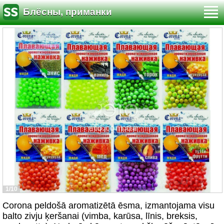
Блёсны, приманки
1/10
Corona peldošā aromatizētā ēsma, izmantojama visu
balto zivju ķeršanai (vimba, karūsa, līnis, breksis,