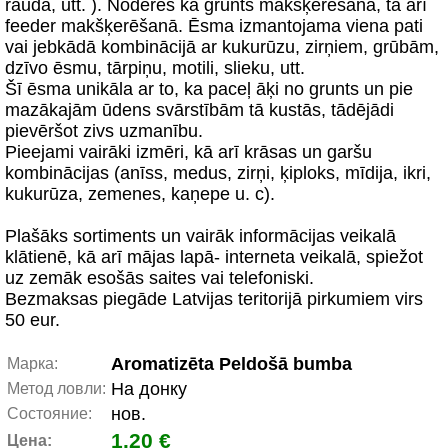
rauda, utt. ). Noderēs kā grunts makšķerēšanā, tā arī
feeder makšķerēšanā. Ēsma izmantojama viena pati
vai jebkādā kombinācijā ar kukurūzu, zirņiem, grūbām,
dzīvo ēsmu, tārpiņu, motili, slieku, utt.
Šī ēsma unikāla ar to, ka paceļ āķi no grunts un pie
mazākajām ūdens svārstībām tā kustās, tādējādi
pievēršot zivs uzmanību.
Pieejami vairāki izmēri, kā arī krāsas un garšu
kombinācijas (anīss, medus, zirņi, ķiploks, mīdija, ikri,
kukurūza, zemenes, kaņepe u. c).
Plašāks sortiments un vairāk informācijas veikalā
klātienē, kā arī mājas lapā- interneta veikalā, spiežot
uz zemāk esošās saites vai telefoniski.
Bezmaksas piegāde Latvijas teritorijā pirkumiem virs
50 eur.
Aromatizēta Peldošā bumba
Марка:
На донку
Метод ловли:
нов.
Состояние:
1.20 €
Цена: