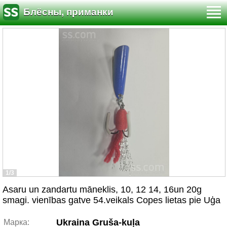
Блёсны, приманки
1/3
Asaru un zandartu māneklis, 10, 12 14, 16un 20g
smagi. vienības gatve 54.veikals Copes lietas pie Uģa
Ukraina Gruša-kuļa
Марка: