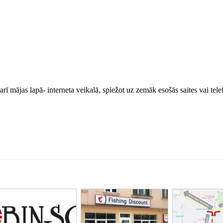
arī mājas lapā- interneta veikalā, spiežot uz zemāk esošās saites vai tele