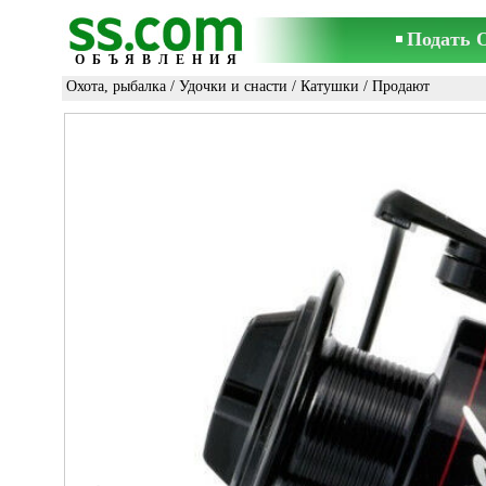
Подать 
ОБЪЯВЛЕНИЯ
Охота, рыбалка
/
Удочки и снасти
/
Катушки
/ Продают