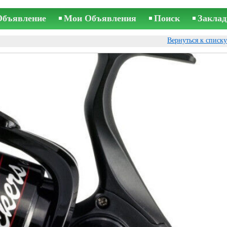
Объявление
Мои Объявления
Поиск
Заклад
Вернуться к списк