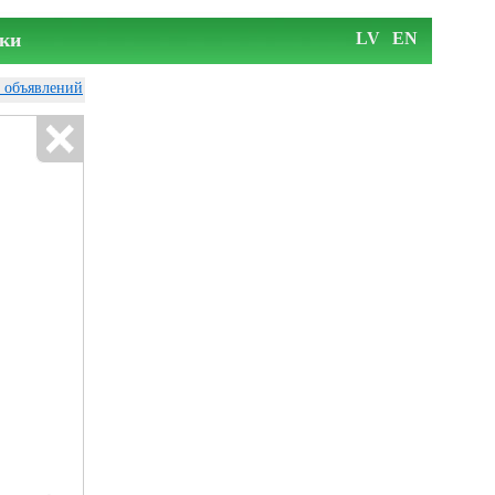
ки
LV
EN
у объявлений