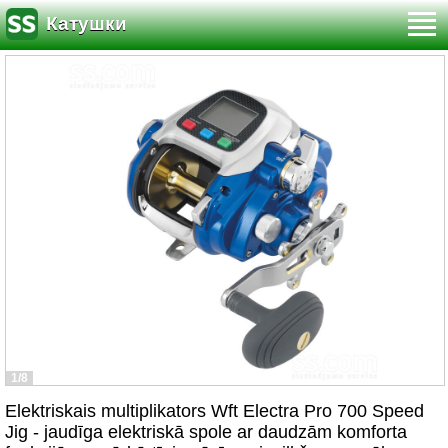
Катушки
1/8
Elektriskais multiplikators Wft Electra Pro 700 Speed
Jig - jaudīga elektriskā spole ar daudzām komforta