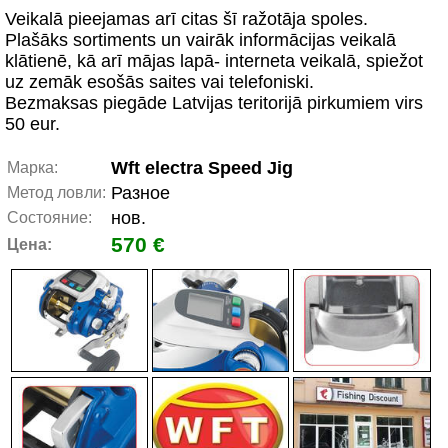
Veikalā pieejamas arī citas šī ražotāja spoles.
Plašāks sortiments un vairāk informācijas veikalā
klātienē, kā arī mājas lapā- interneta veikalā, spiežot
uz zemāk esošās saites vai telefoniski.
Bezmaksas piegāde Latvijas teritorijā pirkumiem virs
50 eur.
Wft electra Speed Jig
Марка:
Разное
Метод ловли:
нов.
Состояние:
570 €
Цена: