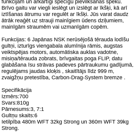
funkcijām un ārkārtīgi spēcīgu pievilkšanas spēku.
Brīvo gaitu var viegli ieslēgt un izslēgt ar īkšķi, kā arī
iztīšanas ātrumu var regulēt ar īkšķi. Jūs varat daudz
ātrāk reaģēt uz strauji mainīgiem ūdens dziļumiem,
mainīgām straumēm vai uzmanīgām copēm.
Funkcijas: 6 Japānas NSK nerūsējošā tērauda lodīšu
gultņi, izturīgs viengabala alumīnija rāmis, augstas
veiktspējas motors, automātiska auklas vadotne,
misiņa/tērauda zobrats, brīvgaitas poga FLIP, datu
glabāšana īsu strāvas padeves pārtraukumu gadījumā,
regulējams jaudas kloķis , skaitītājs līdz 999 m,
zvaigžņu pretestība, Carbon-Drag-System bremze .
Specifikācija
Izmērs:700
Svars:810g
Pārnesums:3, 7:1
Gultņu skaits:6
Ietilpība 480m WFT 32kg Strong un 360m WFT 39kg
Strong.