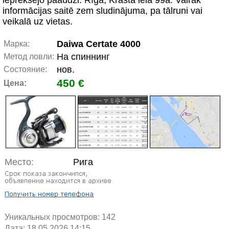
ieprēkšējo paaudzi. Rīga, Krasta iela 99a. Vairāk
informācijas saitē zem sludinājuma, pa tālruni vai
veikalā uz vietas.
Daiwa Certate 4000
Марка:
На спиннинг
Метод ловли:
нов.
Состояние:
450 €
Цена:
Место:
Рига
Уникальных просмотров:
142
Дата: 18.05.2026 14:15