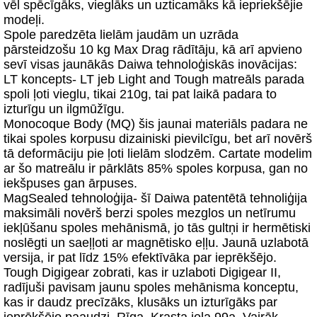
vēl spēcīgāks, vieglāks un uzticamāks kā iepriekšējie
modeļi.
Spole paredzēta lielām jaudām un uzrāda
pārsteidzošu 10 kg Max Drag rādītāju, kā arī apvieno
sevī visas jaunākās Daiwa tehnoloģiskās inovācijas:
LT koncepts- LT jeb Light and Tough matreāls parada
spoli ļoti vieglu, tikai 210g, tai pat laikā padara to
izturīgu un ilgmūžīgu.
Monocoque Body (MQ) šis jaunai materiāls padara ne
tikai spoles korpusu dizainiski pievilcīgu, bet arī novērš
tā deformāciju pie ļoti lielām slodzēm. Cartate modelim
ar šo matreālu ir pārklāts 85% spoles korpusa, gan no
iekšpuses gan ārpuses.
MagSealed tehnoloģija- šī Daiwa patentētā tehnoliģija
maksimāli novērš berzi spoles mezglos un netīrumu
iekļūšanu spoles mehānismā, jo tās gultņi ir hermētiski
noslēgti un saeļļoti ar magnētisko eļļu. Jaunā uzlabotā
versija, ir pat līdz 15% efektīvāka par ieprēkšējo.
Tough Digigear zobrati, kas ir uzlaboti Digigear II,
radījuši pavisam jaunu spoles mehānisma konceptu,
kas ir daudz precīzāks, klusāks un izturīgāks par