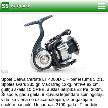
Катушки
1/3
Spole Daiwa Certate LT 4000D-C – pārnesums 5.2:1,
Spoles svars 235 gr, Max Drag 12kg, retrive 82 cm,
gultņu skaits 10 CRBB, auklas ietilpība #2 Pe- 300m.
Šī spole, gadu gaitā, ir kļuvusi leģendāra spiningotāju
vidū, kā viena no uzticamākajām, izturīgākajām
spolēm pasaulē. Un jaunais 2109 gada LT modelis ir