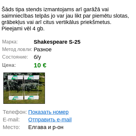
Šāds tipa stends izmantojams arī garāžā vai
saimniecības telpās jo var jau likt par piemētu slotas,
grābekļus vai arī citus vertikālus priekšmetus.
Pieejami vēl 4 gb.
Shakespeare S-25
Марка:
Разное
Метод ловли:
б/у
Состояние:
10 €
Цена:
Телефон:
Показать номер
E-mail:
Отправить e-mail
Место:
Елгава и р-он