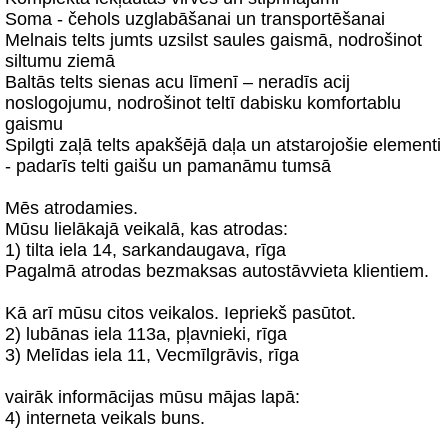
Soma - čehols uzglabāšanai un transportēšanai
Melnais telts jumts uzsilst saules gaismā, nodrošinot
siltumu ziemā
Baltās telts sienas acu līmenī – neradīs acij
noslogojumu, nodrošinot teltī dabisku komfortablu
gaismu
Spilgti zaļā telts apakšējā daļa un atstarojošie elementi
- padarīs telti gaišu un pamanāmu tumsā
Mēs atrodamies.
Mūsu lielākajā veikalā, kas atrodas:
1) tilta iela 14, sarkandaugava, rīga
Pagalmā atrodas bezmaksas autostāvvieta klientiem.
Kā arī mūsu citos veikalos. Iepriekš pasūtot.
2) lubānas iela 113a, pļavnieki, rīga
3) Melīdas iela 11, Vecmīlgrāvis, rīga
vairāk informācijas mūsu mājas lapā:
4) interneta veikals buns.