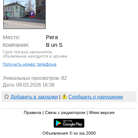
Место:
Рига
Компания:
B un S
Уникальных просмотров:
82
Дата: 09.03.2026 16:38
Добавить в закладки
|
Сообщить о нарушении
Правила
|
Связь с редактором
|
Www версия
Объявления © ss sia 2000