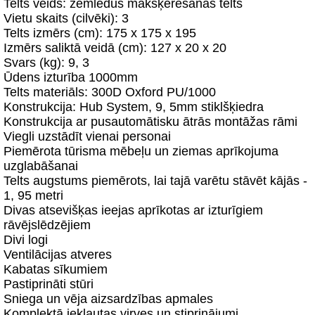
Telts veids: zemledus makšķerēšanas telts
Vietu skaits (cilvēki): 3
Telts izmērs (cm): 175 x 175 x 195
Izmērs saliktā veidā (cm): 127 x 20 x 20
Svars (kg): 9, 3
Ūdens izturība 1000mm
Telts materiāls: 300D Oxford PU/1000
Konstrukcija: Hub System, 9, 5mm stiklšķiedra
Konstrukcija ar pusautomātisku ātrās montāžas rāmi
Viegli uzstādīt vienai personai
Piemērota tūrisma mēbeļu un ziemas aprīkojuma
uzglabāšanai
Telts augstums piemērots, lai tajā varētu stāvēt kājās -
1, 95 metri
Divas atsevišķas ieejas aprīkotas ar izturīgiem
rāvējslēdzējiem
Divi logi
Ventilācijas atveres
Kabatas sīkumiem
Pastiprināti stūri
Sniega un vēja aizsardzības apmales
Komplektā iekļautas virves un stiprinājumi