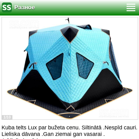
Разное
1/10
Kuba telts Lux par bužeta cenu. Siltinātā .Nespīd cauri.
Lieliska dāvana .Gan ziemai gan vasarai .