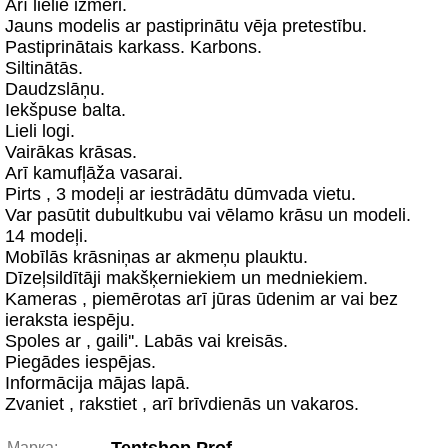
Arī lielie izmēri.
Jauns modelis ar pastiprinātu vēja pretestību.
Pastiprinātais karkass. Karbons.
Siltinātās.
Daudzslāņu.
Iekšpuse balta.
Lieli logi.
Vairākas krāsas.
Arī kamufļāža vasarai.
Pirts , 3 modeļi ar iestrādātu dūmvada vietu.
Var pasūtit dubultkubu vai vēlamo krāsu un modeli.
14 modeļi.
Mobīlās krāsniņas ar akmeņu plauktu.
Dīzeļsildītāji makšķerniekiem un medniekiem.
Kameras , piemērotas arī jūras ūdenim ar vai bez
ieraksta iespēju.
Spoles ar , gaili''. Labās vai kreisās.
Piegādes iespējas.
Informācija mājas lapā.
Zvaniet , rakstiet , arī brīvdienās un vakaros.
Марка: