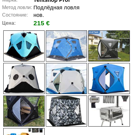
Tentshop Prof
Подлёдная ловля
Метод ловли:
нов.
Состояние:
215 €
Цена: