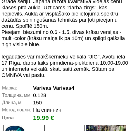
Grade sēriju. Japānā ražota kvalitatīva vidējās cenu
klases pītā aukla. Uzticams "darba zirgs", kas
nepievils. Aukla ar visplašāko pielietojuma spektru
dažādās spiningošanas tehnikās par ļoti pieejamu
cenu. Spolītē 150m.
Pieejami biezumi no 0.6 - 1.5, divas krāsu versijas -
multi-color (krāsu maiņa ik pa 10m) un spilgti gaišzila
high visible blue.
Iegādāties var makšķernieku veikalā "JIG", Avotu ielā
17 Rīga, darba laiks pirmdiena-piektdiena 10:00-19:00
un interneta veikalā, skat. saiti zemāk. Sūtam pa
OMNIVA vai pastu.
Varivas Varivas4
Марка:
0.128
Толщина, мм:
150
Длина, м:
На спиннинг
Метод ловли:
19.99 €
Цена: