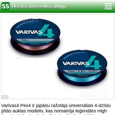
Леска, плетёнка, шнур
1/3
Varivas4 Pex4 ir japāņu ražotāja universālais 4-dzīslu
pītās auklas modelis, kas nomainīja leģendāro High