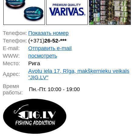
Телефон:
Показать номер
Телефон:
(+371)
26-52-***
E-mail:
Отправить e-mail
WWW:
посмотреть
Место:
Рига
Avotu iela 17, Rīga, makšķernieku veikals
Адрес:
"JIG.LV"
Время
Пн.-Пт.
10:00 - 19:00
работы: