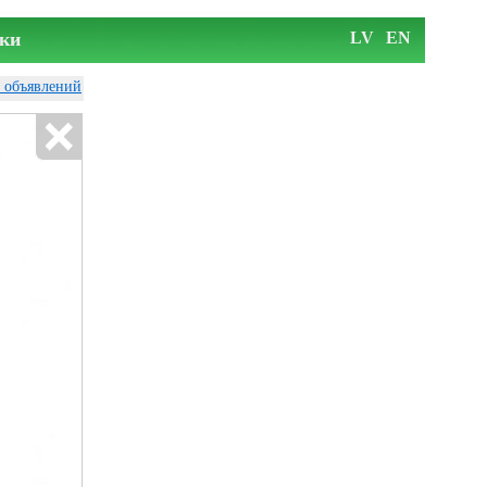
ки
LV
EN
у объявлений