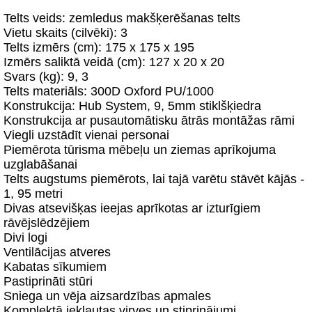
Telts veids: zemledus makšķerēšanas telts
Vietu skaits (cilvēki): 3
Telts izmērs (cm): 175 x 175 x 195
Izmērs saliktā veidā (cm): 127 x 20 x 20
Svars (kg): 9, 3
Telts materiāls: 300D Oxford PU/1000
Konstrukcija: Hub System, 9, 5mm stiklšķiedra
Konstrukcija ar pusautomātisku ātrās montāžas rāmi
Viegli uzstādīt vienai personai
Piemērota tūrisma mēbeļu un ziemas aprīkojuma
uzglabāšanai
Telts augstums piemērots, lai tajā varētu stāvēt kājās -
1, 95 metri
Divas atsevišķas ieejas aprīkotas ar izturīgiem
rāvējslēdzējiem
Divi logi
Ventilācijas atveres
Kabatas sīkumiem
Pastiprināti stūri
Sniega un vēja aizsardzības apmales
Komplektā iekļautas virves un stiprinājumi