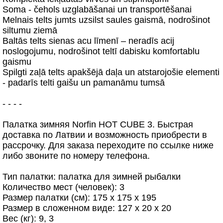
Soma - čehols uzglabāšanai un transportēšanai
Melnais telts jumts uzsilst saules gaismā, nodrošinot
siltumu ziemā
Baltās telts sienas acu līmenī – neradīs acij
noslogojumu, nodrošinot teltī dabisku komfortablu
gaismu
Spilgti zaļā telts apakšējā daļa un atstarojošie elementi
- padarīs telti gaišu un pamanāmu tumsā
- - - -
Палатка зимняя Norfin HOT CUBE 3. Быстрая
доставка по Латвии и возможность приобрести в
рассрочку. Для заказа переходите по ссылке ниже
либо звоните по номеру телефона.
Тип палатки: палатка для зимней рыбалки
Количество мест (человек): 3
Размер палатки (см): 175 х 175 х 195
Размер в сложенном виде: 127 х 20 х 20
Вес (кг): 9, 3