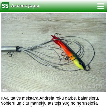
Аксессуары
1/8
Kvalitatīvs meistara Andreja roku darbs, balansieru,
vobleru un citu mānekļu atsitējs 90g no nerūsējošā