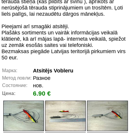
tērauda stieņa (kas pildīts ar svinu ), aprīkots ar
nerūsējošā tērauda stiprinājumiem un trosītēm. Ļoti
liels palīgs, lai nezaudētu dārgos mānekļus.
Pieejami arī smagāki atsitēji.
Plašāks sortiments un vairāk informācijas veikalā
klātienē, kā arī mājas lapā- interneta veikalā, spiežot
uz zemāk esošās saites vai telefoniski.
Bezmaksas piegāde Latvijas teritorijā pirkumiem virs
50 eur.
Atsitējs Vobleru
Марка:
Разное
Метод ловли:
нов.
Состояние:
6.90 €
Цена: