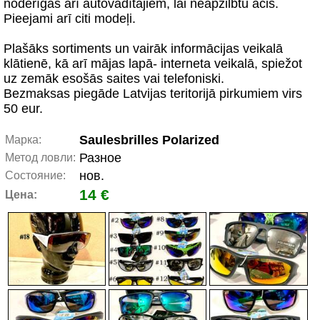
noderīgas arī autovadītājiem, lai neapžilbtu acis.
Pieejami arī citi modeļi.
Plašāks sortiments un vairāk informācijas veikalā
klātienē, kā arī mājas lapā- interneta veikalā, spiežot
uz zemāk esošās saites vai telefoniski.
Bezmaksas piegāde Latvijas teritorijā pirkumiem virs
50 eur.
Saulesbrilles Polarized
Марка:
Разное
Метод ловли:
нов.
Состояние:
14 €
Цена: