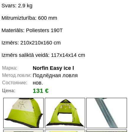
Svars: 2.9 kg
Mitrumizturība: 600 mm
Materiāls: Poliesters 190T
Izmērs: 210x210x160 cm
Izmērs saliktā veidā: 117x14x14 cm
Norfin Easy ice l
Марка:
Подлёдная ловля
Метод ловли:
нов.
Состояние:
131 €
Цена: