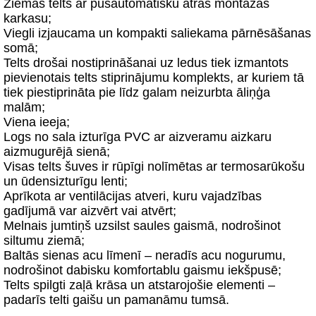
Ziemas telts ar pusautomātisku ātrās montāžas
karkasu;
Viegli izjaucama un kompakti saliekama pārnēsāšanas
somā;
Telts drošai nostiprināšanai uz ledus tiek izmantots
pievienotais telts stiprinājumu komplekts, ar kuriem tā
tiek piestiprināta pie līdz galam neizurbta āliņģa
malām;
Viena ieeja;
Logs no sala izturīga PVC ar aizveramu aizkaru
aizmugurējā sienā;
Visas telts šuves ir rūpīgi nolīmētas ar termosarūkošu
un ūdensizturīgu lenti;
Aprīkota ar ventilācijas atveri, kuru vajadzības
gadījumā var aizvērt vai atvērt;
Melnais jumtiņš uzsilst saules gaismā, nodrošinot
siltumu ziemā;
Baltās sienas acu līmenī – neradīs acu nogurumu,
nodrošinot dabisku komfortablu gaismu iekšpusē;
Telts spilgti zaļā krāsa un atstarojošie elementi –
padarīs telti gaišu un pamanāmu tumsā.