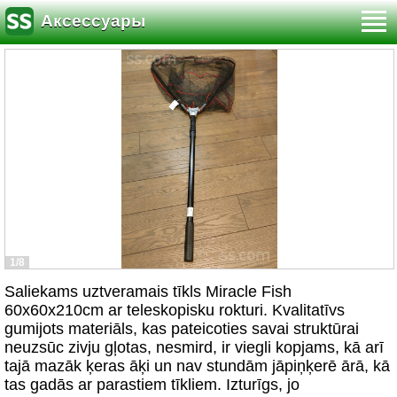
Аксессуары
1/8
Saliekams uztveramais tīkls Miracle Fish
60x60x210cm ar teleskopisku rokturi. Kvalitatīvs
gumijots materiāls, kas pateicoties savai struktūrai
neuzsūc zivju gļotas, nesmird, ir viegli kopjams, kā arī
tajā mazāk ķeras āķi un nav stundām jāpiņķerē ārā, kā
tas gadās ar parastiem tīkliem. Izturīgs, jo