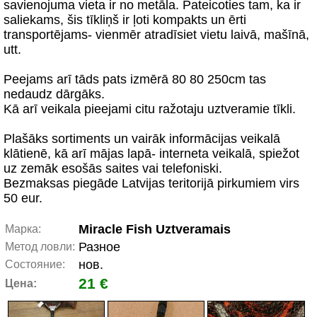
savienojuma vieta ir no metāla. Pateicoties tam, ka ir
saliekams, šis tīkliņš ir ļoti kompakts un ērti
transportējams- vienmēr atradīsiet vietu laivā, mašīnā,
utt.
Peejams arī tāds pats izmērā 80 80 250cm tas
nedaudz dārgāks.
Kā arī veikala pieejami citu ražotaju uztveramie tīkli.
Plašāks sortiments un vairāk informācijas veikalā
klātienē, kā arī mājas lapā- interneta veikalā, spiežot
uz zemāk esošās saites vai telefoniski.
Bezmaksas piegāde Latvijas teritorijā pirkumiem virs
50 eur.
Miracle Fish Uztveramais
Марка:
Разное
Метод ловли:
нов.
Состояние:
21 €
Цена: