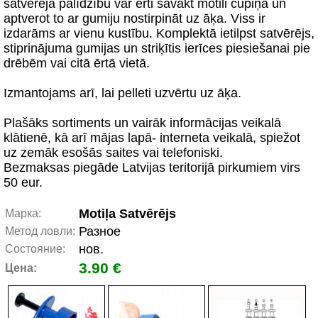
satvērēja palīdzību var ērti savākt motili čupiņā un
aptverot to ar gumiju nostirpināt uz āķa. Viss ir
izdarāms ar vienu kustību. Komplektā ietilpst satvērējs,
stiprinājuma gumijas un striķītis ierīces piesiešanai pie
drēbēm vai citā ērtā vietā.
Izmantojams arī, lai pelleti uzvērtu uz āķa.
Plašāks sortiments un vairāk informācijas veikalā
klātienē, kā arī mājas lapā- interneta veikalā, spiežot
uz zemāk esošās saites vai telefoniski.
Bezmaksas piegāde Latvijas teritorijā pirkumiem virs
50 eur.
Motiļa Satvērējs
Марка:
Разное
Метод ловли:
нов.
Состояние:
3.90 €
Цена: