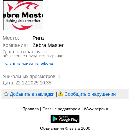
Место:
Рига
Компания:
Zebra Master
Уникальных просмотров:
1
Дата: 22.12.2025 10:35
Добавить в закладки
|
Сообщить о нарушении
Правила
|
Связь с редактором
|
Www версия
Объявления © ss sia 2000