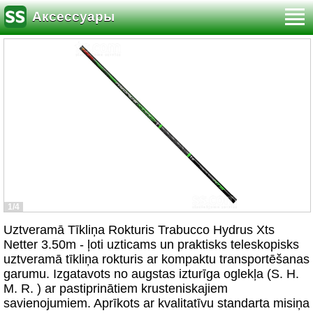
Аксессуары
1/4
Uztveramā Tīkliņa Rokturis Trabucco Hydrus Xts
Netter 3.50m - ļoti uzticams un praktisks teleskopisks
uztveramā tīkliņa rokturis ar kompaktu transportēšanas
garumu. Izgatavots no augstas izturīga oglekļa (S. H.
M. R. ) ar pastiprinātiem krusteniskajiem
savienojumiem. Aprīkots ar kvalitatīvu standarta misiņa