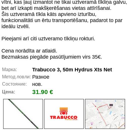
vītni, kas ļauj izmantot ne tikai uztveramā tīkliņa galvu,
bet arī izkapti makšķerēšanas vietas attīrīšanai.
Šis uztveramā tīkla kāts apvieno izturību,
funkcionalitāti un ērtu transportēšanu, padarot to par
ideālu izvēli.
Pieejami arī citi uztveramo tīkliņu rokturi.
Cena norādīta ar atlaidi.
Bezmaksas piegāde pasūtījumiem virs 35€.
Trabucco 3, 50m Hydrus Xts Net
Марка:
Разное
Метод ловли:
нов.
Состояние:
31.90 €
Цена: