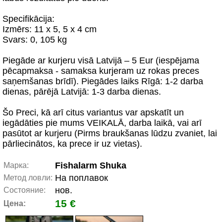
Specifikācija:
Izmērs: 11 x 5, 5 x 4 cm
Svars: 0, 105 kg
Piegāde ar kurjeru visā Latvijā – 5 Eur (iespējama
pēcapmaksa - samaksa kurjeram uz rokas preces
saņemšanas brīdī). Piegādes laiks Rīgā: 1-2 darba
dienas, pārējā Latvijā: 1-3 darba dienas.
Šo Preci, kā arī citus variantus var apskatīt un
iegādāties pie mums VEIKALĀ, darba laikā, vai arī
pasūtot ar kurjeru (Pirms braukšanas lūdzu zvaniet, lai
pārliecinātos, ka prece ir uz vietas).
Fishalarm Shuka
Марка:
На поплавок
Метод ловли:
нов.
Состояние:
15 €
Цена: