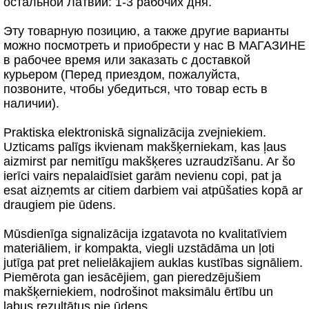
остальной Латвии: 1-3 рабочих дня.
Эту товарную позицию, а также другие варианты
можно посмотреть и приобрести у нас В МАГАЗИНЕ
в рабочее время или заказать с доставкой
курьером (Перед приездом, пожалуйста,
позвоните, чтобы убедиться, что товар есть в
наличии).
Praktiska elektroniskā signalizācija zvejniekiem.
Uzticams palīgs ikvienam makšķerniekam, kas ļaus
aizmirst par nemitīgu makšķeres uzraudzīšanu. Ar šo
ierīci vairs nepalaidīsiet garām nevienu copi, pat ja
esat aizņemts ar citiem darbiem vai atpūšaties kopā ar
draugiem pie ūdens.
Mūsdienīga signalizācija izgatavota no kvalitatīviem
materiāliem, ir kompakta, viegli uzstādāma un ļoti
jutīga pat pret nelielākajiem auklas kustības signāliem.
Piemērota gan iesācējiem, gan pieredzējušiem
makšķerniekiem, nodrošinot maksimālu ērtību un
labus rezultātus pie ūdens.