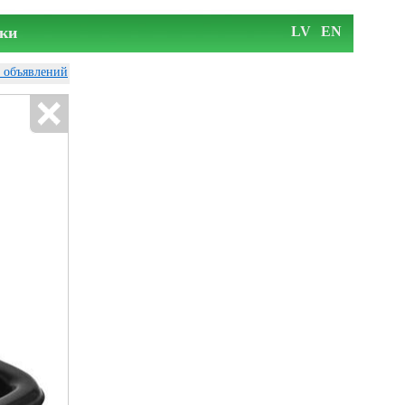
ки
LV
EN
у объявлений