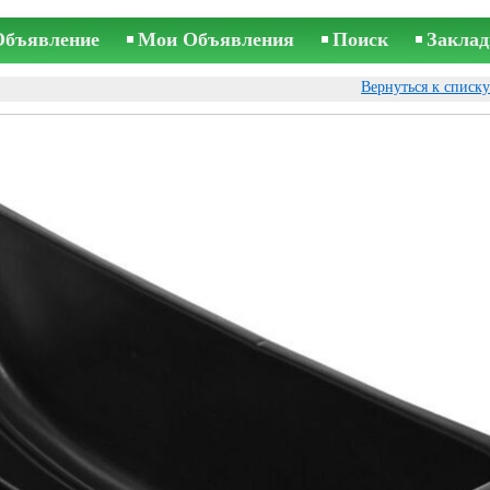
Объявление
Мои Объявления
Поиск
Заклад
Вернуться к списк