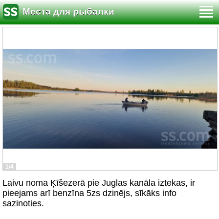
Места для рыбалки
1/4
Laivu noma Ķīšezerā pie Juglas kanāla iztekas, ir
pieejams arī benzīna 5zs dzinējs, sīkāks info
sazinoties.