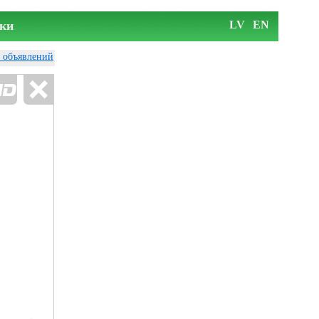
ки
LV
EN
у объявлений