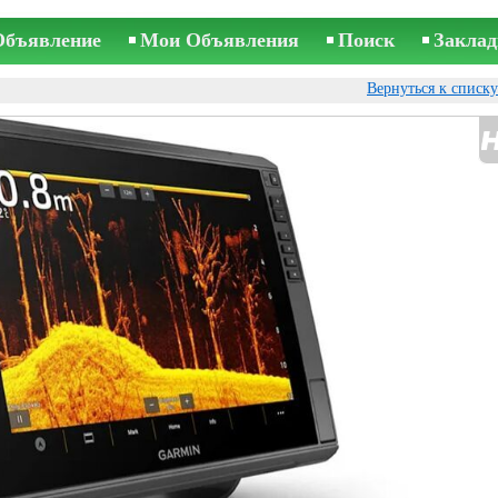
Объявление
Мои Объявления
Поиск
Заклад
Вернуться к списк