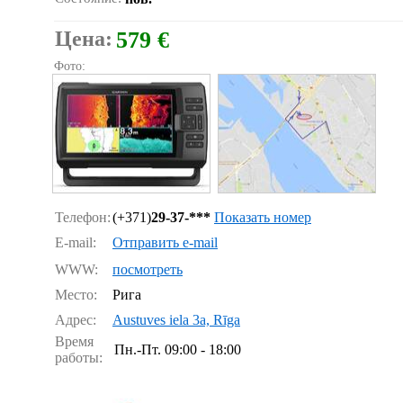
Цена:
579 €
Фото:
Телефон:
(+371)
29-37-***
Показать номер
E-mail:
Отправить e-mail
WWW:
посмотреть
Место:
Рига
Адрес:
Austuves iela 3a, Rīga
Время
Пн.-Пт.
09:00 - 18:00
работы: