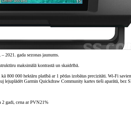
 – 2021. gada sezonas jaunums.
 struktūru maksimālā kontrastā un skaidrībā.
 kā 800 000 hektāru platībā ar 1 pēdas izobātas precizitāti. Wi-Fi savi
 ļauj lejuplādēt Garmin Quickdraw Community kartes tieši aparātā, bez 
ija 2 gadi, cena ar PVN21%