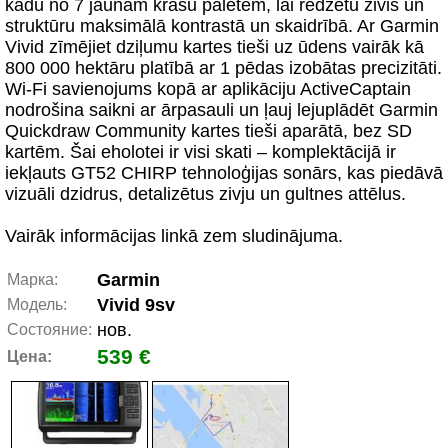
kādu no 7 jaunām krāsu paletēm, lai redzētu zivis un
struktūru maksimālā kontrastā un skaidrībā. Ar Garmin
Vivid zīmējiet dziļumu kartes tieši uz ūdens vairāk kā
800 000 hektāru platībā ar 1 pēdas izobātas precizitāti.
Wi-Fi savienojums kopā ar aplikāciju ActiveCaptain
nodrošina saikni ar ārpasauli un ļauj lejuplādēt Garmin
Quickdraw Community kartes tieši aparātā, bez SD
kartēm. Šai eholotei ir visi skati – komplektācijā ir
iekļauts GT52 CHIRP tehnoloģijas sonārs, kas piedāvā
vizuāli dzidrus, detalizētus zivju un gultnes attēlus.
Vairāk informācijas linkā zem sludinājuma.
Garmin
Марка:
Vivid 9sv
Модель:
нов.
Состояние:
539 €
Цена: