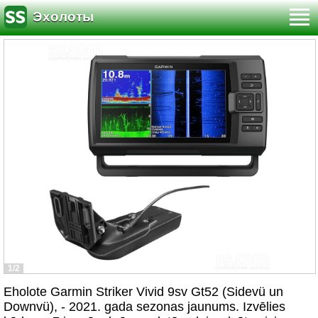
Эхолоты
1/2
Eholote Garmin Striker Vivid 9sv Gt52 (Sidevü un
Downvü), - 2021. gada sezonas jaunums. Izvēlies