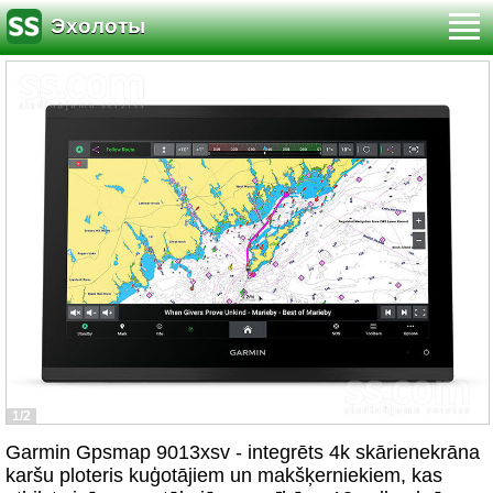
Эхолоты
1/2
Garmin Gpsmap 9013xsv - integrēts 4k skārienekrāna
karšu ploteris kuģotājiem un makšķerniekiem, kas