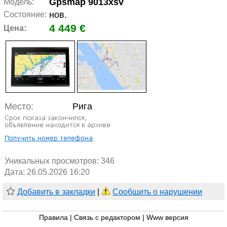
Gpsmap 9013xsv
Модель:
нов.
Состояние:
4 449 €
Цена:
Место:
Рига
Уникальных просмотров:
346
Дата: 26.05.2026 16:20
Добавить в закладки
|
Сообщить о нарушении
Правила
|
Связь с редактором
|
Www версия