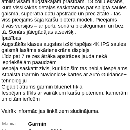
atbilst visām augstākajām prasībām. 13 collu ekrāns,
kurā vissīkākās detaļas saskatāmas pat spilgtā saules
gaismā, superātra datu apstrāde un precizitāte - tas
viss pieejams šajā karšu plotera modelī. Pieejams
divās versijās – ar portu sonāra pieslēgumam un bez
tā. Sonārs jāiegādājas atsevišķi.
Īpašības
Augstākās klases augstas izšķirtspējas 4K IPS saules
gaismā lasāms skārienekrāna displejs
Līdz pat 7 reizes ātrāka apstrādes jauda nekā
iepriekšējām paaudzēm
Iespēja saskatīt zivis, kur līdz šim tas nebija iespējams
Atbalsta Garmin Navionics+ kartes ar Auto Guidance+
tehnoloģiju
Gigabit ātrums garmin bluenet tīklā
Iespējams tīkls ar vairākiem karšu ploteriem, kamerām
un citām ierīcēm
Vairāk informācijas linkā zem sludinājuma.
Garmin
Марка: