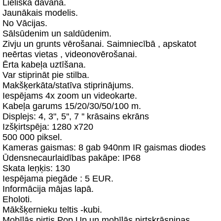
Lieliska dāvana.
Jaunākais modelis.
No Vācijas.
Sālsūdenim un saldūdenim.
Zivju un grunts vērošanai. Saimniecībā , apskatot
neērtas vietas , videonovērošanai.
Ērta kabeļa uztīšana.
Var stiprināt pie stilba.
Makšķerkāta/statīva stiprinājums.
Iespējams 4x zoom un videokarte.
Kabeļa garums 15/20/30/50/100 m.
Displejs: 4, 3", 5'', 7 '' krāsains ekrāns
Izšķirtspēja: 1280 x720
500 000 piksel.
Kameras gaismas: 8 gab 940nm IR gaismas diodes
Ūdensnecaurlaidības pakāpe: IP68
Skata leņķis: 130
Iespējama piegāde : 5 EUR.
Informācija mājas lapā.
Eholoti.
Mākšķernieku teltis -kubi.
Mobīlās pirtis Pop Up un mobīlās pirtskrāsniņas.