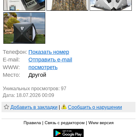
Телефон:
Показать номер
E-mail:
Отправить e-mail
WWW:
посмотреть
Место:
Другой
Уникальных просмотров:
97
Дата: 18.07.2026 00:09
Добавить в закладки
|
Сообщить о нарушении
Правила
|
Связь с редактором
|
Www версия