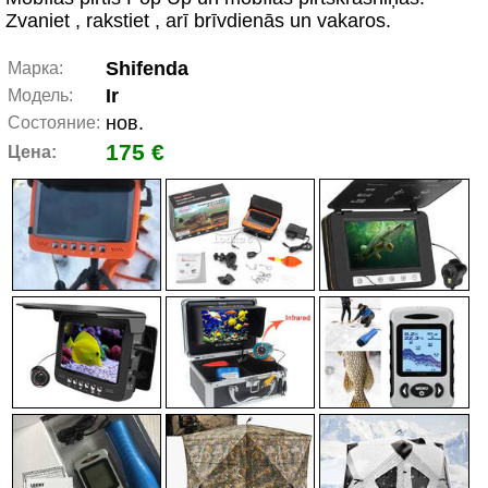
Zvaniet , rakstiet , arī brīvdienās un vakaros.
Shifenda
Марка:
Ir
Модель:
нов.
Состояние:
175 €
Цена: