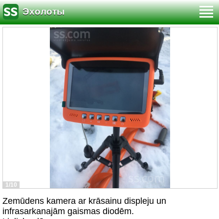
Эхолоты
1/10
Zemūdens kamera ar krāsainu displeju un
infrasarkanajām gaismas diodēm.