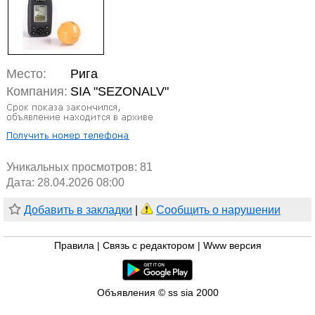
Место:
Рига
Компания:
SIA "SEZONALV"
Уникальных просмотров:
81
Дата: 28.04.2026 08:00
Добавить в закладки
|
Сообщить о нарушении
Правила
|
Связь с редактором
|
Www версия
Объявления © ss sia 2000