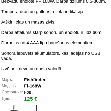
Bezvadu eholote FF 168W. Darba dziļums 0.5-300m.
Temperatūras un gultnes reljefa indikācija.
Atšķir lielas un mazas zivis.
Darba attālums starp sonoru un eholotu ir līdz 60m.
Darbojas no 4 AAA tipa barošanas elementiem.
Sonorā iebūvēts akumulators, kas lādējas no USB
vada.
Izvēlne krievu un angļu valodā.
Fishfinder
Марка:
Ff-168W
Модель:
нов.
Состояние:
125 €
Цена: