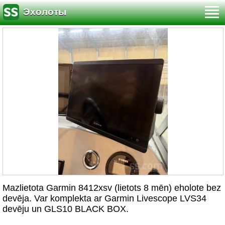
Эхолоты
Mazlietota Garmin 8412xsv (lietots 8 mēn) eholote bez
devēja. Var komplekta ar Garmin Livescope LVS34
devēju un GLS10 BLACK BOX.