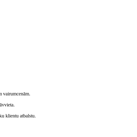
ām vairumcenām.
āvvieta.
u klientu atbalstu.