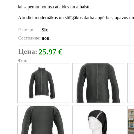
lai saņemtu bonusa atlaides un atbalstu.
Atrodiet modernākos un stilīgākos darba apģērbus, apavus un
Размер:
Slx
Состояние:
нов.
Цена:
25.97 €
Фото: