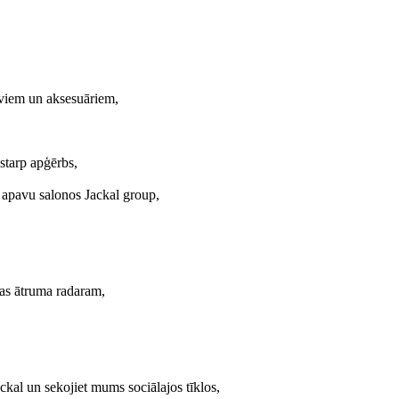
aviem un aksesuāriem,
starp apģērbs,
 apavu salonos Jackal group,
las ātruma radaram,
ckal un sekojiet mums sociālajos tīklos,