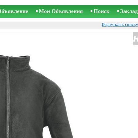
Объявление
Мои Объявления
Поиск
Заклад
Вернуться к списк