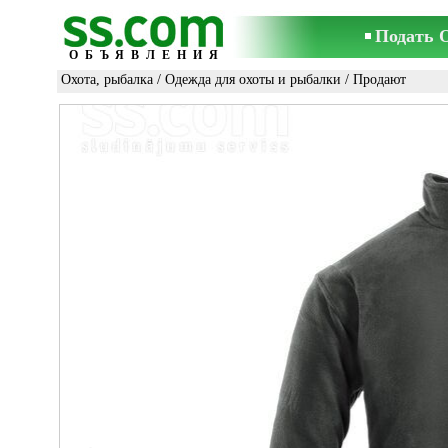
Подать 
ОБЪЯВЛЕНИЯ
Охота, рыбалка
/
Одежда для охоты и рыбалки
/ Продают