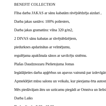
BENEFIT COLLECTION
Flīsa darba JAKAS ar sānu kabatām rāvējslēdzēja aizdari ,
Darba jakas sastāvs: 100% poliesters,
Darba jakas gramatūra: vilna 320 g/m2,
2 DIVAS sānu kabatas ar rāvējslēdzējiem,
piedurknes apdarinātas ar velmējumu,
regulējama apakšmala sānos ar savilcēju sistēmu.
Plašas Daudznozaru Pielietojuma Jomas
Iegādājieties darba apģērbus un apavus vairumā par izdevīg
Apmeklējiet mūsu salonu un veikalu, kur pieejama ērta autost
Mēs piedāvājam ātru un uzticamu piegādi ar Omniva un lielisk
Darba Laiks