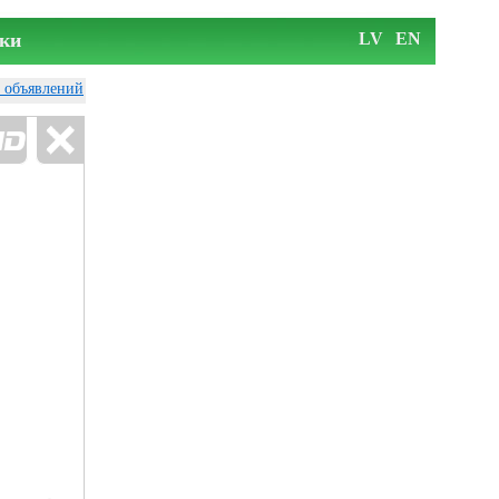
ки
LV
EN
у объявлений