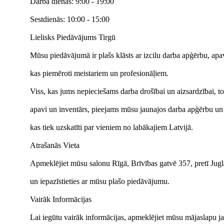
Darba dienās: 9:00 - 19:00
Sestdienās: 10:00 - 15:00
Lielisks Piedāvājums Tirgū
Mūsu piedāvājumā ir plašs klāsts ar izcilu darba apģērbu, ap
kas piemēroti meistariem un profesionāļiem.
Viss, kas jums nepieciešams darba drošībai un aizsardzībai, to
apavi un inventārs, pieejams mūsu jaunajos darba apģērbu un
kas tiek uzskatīti par vieniem no labākajiem Latvijā.
Atrašanās Vieta
Apmeklējiet mūsu salonu Rīgā, Brīvības gatvē 357, pretī Jug
un iepazīstieties ar mūsu plašo piedāvājumu.
Vairāk Informācijas
Lai iegūtu vairāk informācijas, apmeklējiet mūsu mājaslapu ja