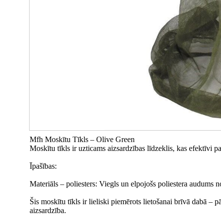
Mfh Moskītu Tīkls – Olive Green
Moskītu tīkls ir uzticams aizsardzības līdzeklis, kas efektīvi
Īpašības:
Materiāls – poliesters: Viegls un elpojošs poliestera audums n
Šis moskītu tīkls ir lieliski piemērots lietošanai brīvā dabā –
aizsardzība.