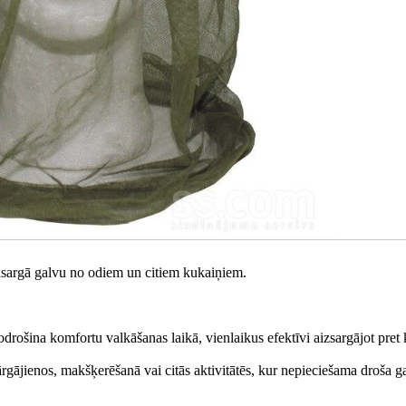
 pasargā galvu no odiem un citiem kukaiņiem.
odrošina komfortu valkāšanas laikā, vienlaikus efektīvi aizsargājot pret
 pārgājienos, makšķerēšanā vai citās aktivitātēs, kur nepieciešama droša g