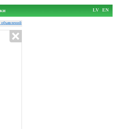
ки
LV
EN
у объявлений